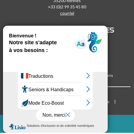
35200 Rennes
+33 (0)2 99 35 45 80
courriel
SUIVEZ-NOUS !
LIENS UTILES
LinkedIn
Recrutement
Vimeo
Marchés publics
Facebook
Espace presse
Inscrivez-vous à nos lettres d'informations
Bloc Menu footer
Mentions légales
Cookies
Plan du site
Accessibilité
Mode d'emploi du site