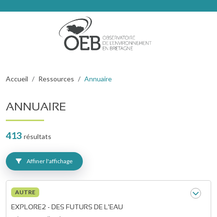
Aller au contenu principal
Fil d'Ariane
Accueil
Ressources
Annuaire
ANNUAIRE
413
résultats
Affiner l'affichage
AUTRE
EXPLORE2 - DES FUTURS DE L'EAU