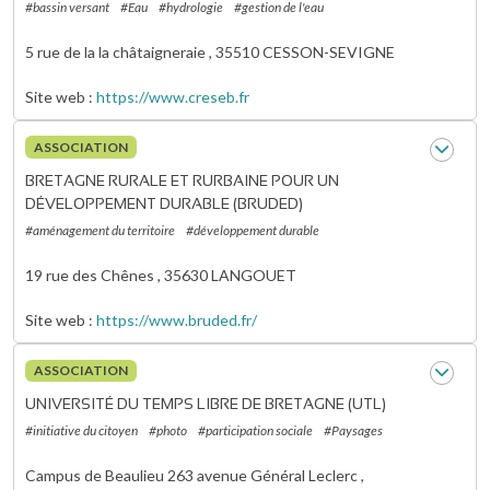
#bassin versant
#Eau
#hydrologie
#gestion de l'eau
5 rue de la la châtaigneraie ,
35510
CESSON-SEVIGNE
Site web
https://www.creseb.fr
ASSOCIATION
BRETAGNE RURALE ET RURBAINE POUR UN
DÉVELOPPEMENT DURABLE (BRUDED)
#aménagement du territoire
#développement durable
19 rue des Chênes ,
35630
LANGOUET
Site web
https://www.bruded.fr/
ASSOCIATION
UNIVERSITÉ DU TEMPS LIBRE DE BRETAGNE (UTL)
#initiative du citoyen
#photo
#participation sociale
#Paysages
Campus de Beaulieu 263 avenue Général Leclerc ,