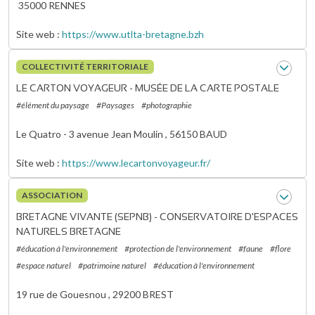
35000
RENNES
Site web
https://www.utlta-bretagne.bzh
COLLECTIVITÉ TERRITORIALE
LE CARTON VOYAGEUR - MUSÉE DE LA CARTE POSTALE
#élément du paysage
#Paysages
#photographie
Le Quatro - 3 avenue Jean Moulin ,
56150
BAUD
Site web
https://www.lecartonvoyageur.fr/
ASSOCIATION
BRETAGNE VIVANTE (SEPNB) - CONSERVATOIRE D'ESPACES
NATURELS BRETAGNE
#éducation à l'environnement
#protection de l'environnement
#faune
#flore
#espace naturel
#patrimoine naturel
#éducation à l'environnement
19 rue de Gouesnou ,
29200
BREST