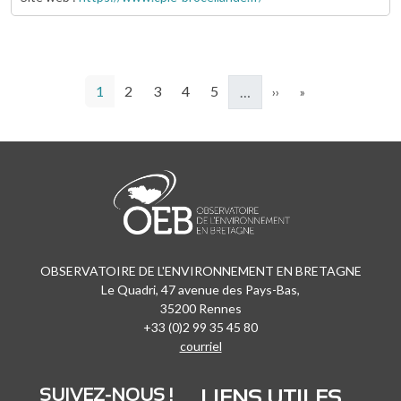
Pagination
Page courante
Page
Page
Page
Page
Page suivante
Dernière page
1
2
3
4
5
…
››
»
OBSERVATOIRE DE L'ENVIRONNEMENT EN BRETAGNE
Le Quadri, 47 avenue des Pays-Bas,
35200 Rennes
+33 (0)2 99 35 45 80
courriel
SUIVEZ-NOUS !
LIENS UTILES