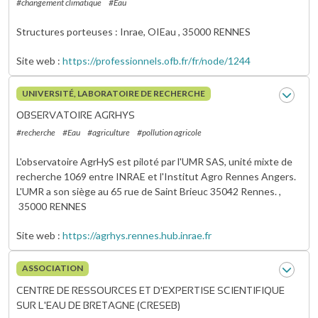
#changement climatique
#Eau
Structures porteuses : Inrae, OIEau ,
35000
RENNES
Site web
https://professionnels.ofb.fr/fr/node/1244
UNIVERSITÉ, LABORATOIRE DE RECHERCHE
OBSERVATOIRE AGRHYS
#recherche
#Eau
#agriculture
#pollution agricole
L'observatoire AgrHyS est piloté par l'UMR SAS, unité mixte de
recherche 1069 entre INRAE et l'Institut Agro Rennes Angers.
L'UMR a son siège au 65 rue de Saint Brieuc 35042 Rennes. ,
35000
RENNES
Site web
https://agrhys.rennes.hub.inrae.fr
ASSOCIATION
CENTRE DE RESSOURCES ET D'EXPERTISE SCIENTIFIQUE
SUR L'EAU DE BRETAGNE (CRESEB)