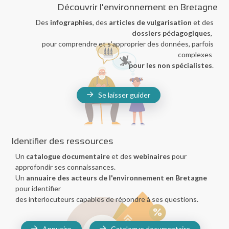
Découvrir l'environnement en Bretagne
Des
infographies
, des
articles de vulgarisation
et des
dossiers pédagogiques
,
pour comprendre et s'approprier des données, parfois
complexes
pour les non spécialistes
.
Se laisser guider
Identifier des ressources
Un
catalogue documentaire
et des
webinaires
pour
approfondir ses connaissances.
Un
annuaire des acteurs de l'environnement en Bretagne
pour identifier
des interlocuteurs capables de répondre à ses questions.
Annuaire
Catalogue documentaire