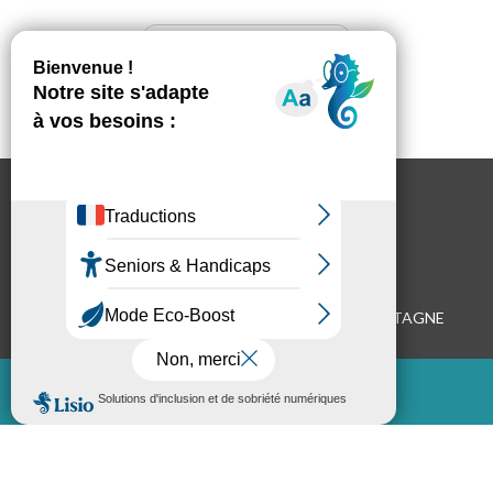
02 21 81 33 43
Email
OBSERVATOIRE DE L'ENVIRONNEMENT EN BRETAGNE
Le Quadri, 47 avenue des Pays-Bas,
35200 Rennes
+33 (0)2 99 35 45 80
courriel
SUIVEZ-NOUS !
LIENS UTILES