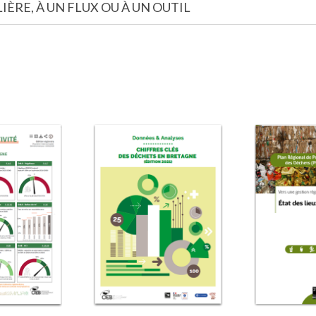
IÈRE, À UN FLUX OU À UN OUTIL
Image
Image