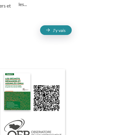
les...
rs et
J'y vais