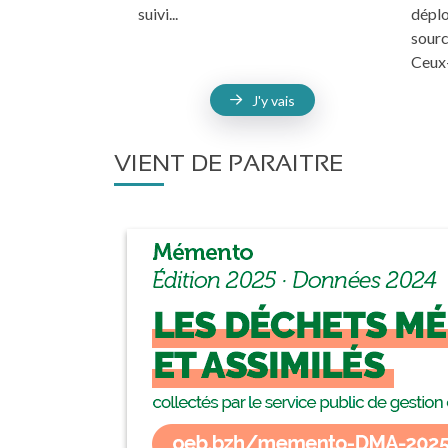
suivi...
déplo
sourc
Ceux-c
J'y vais
VIENT DE PARAITRE