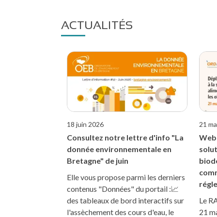
ACTUALITÉS
18 juin 2026
21 ma
Consultez notre lettre d'info "La
Webi
donnée environnementale en
solut
Bretagne" de juin
biod
comm
Elle vous propose parmi les derniers
régl
contenus "Données" du portail :📈
des tableaux de bord interactifs sur
Le RA
l'assèchement des cours d'eau, le
21 ma