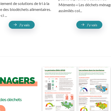
iement de solutions de tri à la
Mémento « Les déchets ménage
e des biodéchets alimentaires.
assimilés col...
i ...
J'y vais
J'y vais