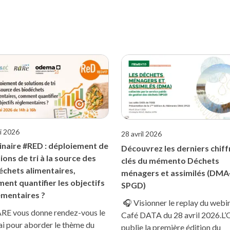
i 2026
28 avril 2026
naire #RED : déploiement de
Découvrez les derniers chiff
ions de tri à la source des
clés du mémento Déchets
échets alimentaires,
ménagers et assimilés (DMA
ent quantifier les objectifs
SPGD)
ementaires ?
🎧 Visionner le replay du webi
RE vous donne rendez-vous le
Café DATA du 28 avril 2026.L
i pour aborder le thème du
publie la première édition du