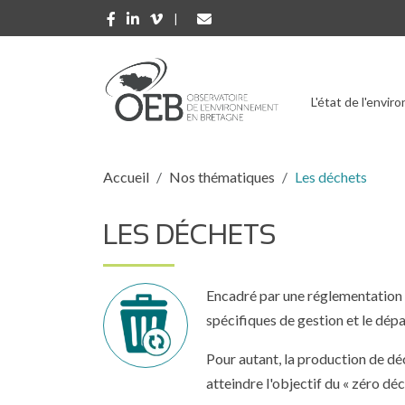
Aller au contenu principal
L'état de l'envi
Fil d'Ariane
Accueil
Nos thématiques
Les déchets
LES DÉCHETS
Pictogramme
Description
Encadré par une réglementation r
spécifiques de gestion et le dép
Pour autant, la production de dé
atteindre l'objectif du « zéro dé