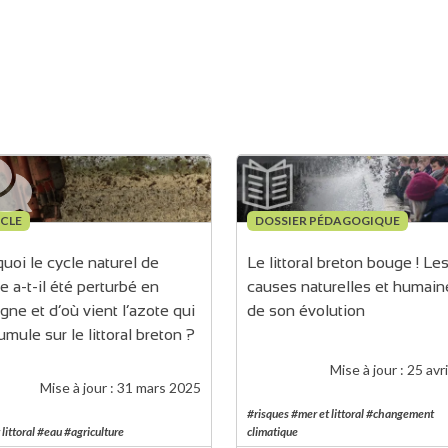
CLE
DOSSIER PÉDAGOGIQUE
uoi le cycle naturel de 
Le littoral breton bouge ! Les
te a-t-il été perturbé en 
causes naturelles et humain
gne et d’où vient l’azote qui 
de son évolution
umule sur le littoral breton ?
Mise à jour :
25 avr
Mise à jour :
31 mars 2025
#risques #mer et littoral #changement
 littoral #eau #agriculture
climatique