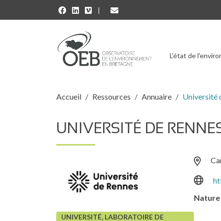
Aller au contenu principal
L'état de l'envi
Fil d'Ariane
Accueil
Ressources
Annuaire
Université
UNIVERSITÉ DE RENNE
Ca
ht
Nature 
UNIVERSITÉ, LABORATOIRE DE