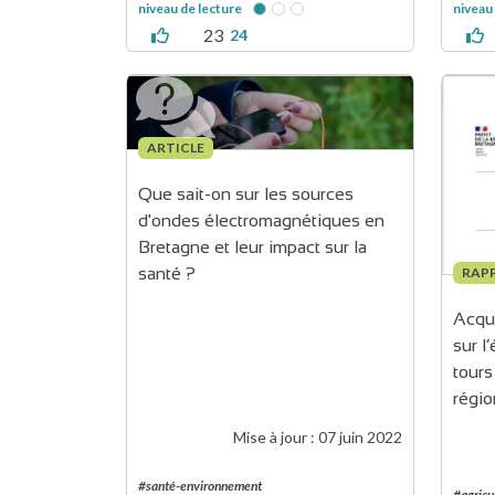
niveau de lecture
niveau
23
24
ARTICLE
Que sait-on sur les sources 
d'ondes électromagnétiques en 
Bretagne et leur impact sur la 
RAP
santé ?
Acqui
sur l
tours
régi
Mise à jour :
07 juin 2022
#santé-environnement
#agricu