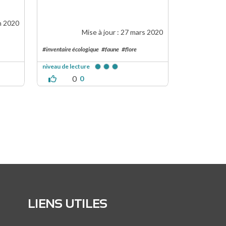
n 2020
Mise à jour :
27 mars 2020
#inventaire écologique
#faune
#flore
niveau de lecture
0
0
LIENS UTILES