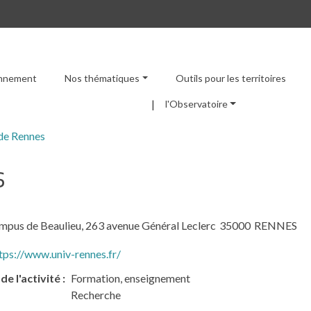
ronnement
Nos thématiques
Outils pour les territoires
Menu principal
l'Observatoire
 de Rennes
S
mpus de Beaulieu, 263 avenue Général Leclerc
35000
RENNES
tps://www.univ-rennes.fr/
de l'activité
Formation, enseignement
Recherche