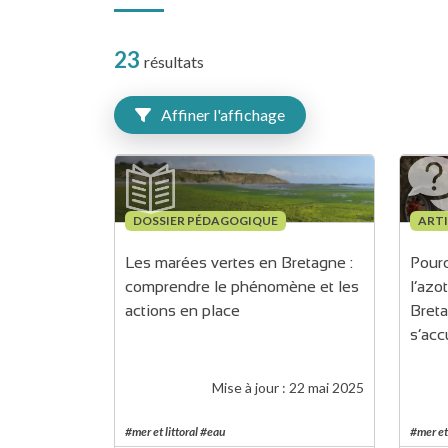
23
résultats
Affiner l'affichage
DOSSIER PÉDAGOGIQUE
ARTI
Les marées vertes en Bretagne : 
Pourq
comprendre le phénomène et les 
l’azo
actions en place
Breta
s’acc
Mise à jour :
22 mai 2025
#mer et littoral #eau
#mer et