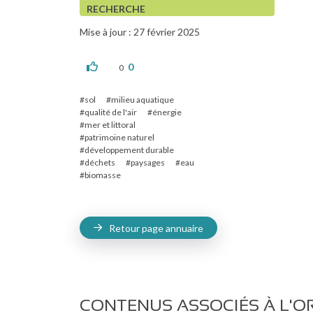
RECHERCHE
Mise à jour : 27 février 2025
0
0
sol
milieu aquatique
qualité de l'air
énergie
mer et littoral
patrimoine naturel
développement durable
déchets
paysages
eau
biomasse
Retour page annuaire
CONTENUS ASSOCIÉS À L'O