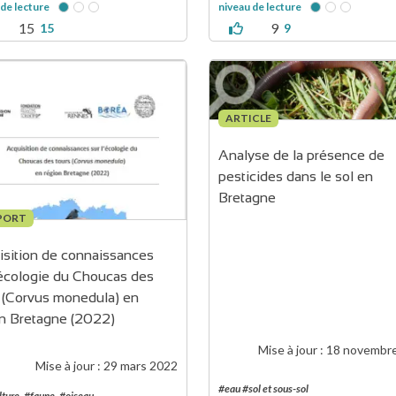
 de lecture
niveau de lecture
15
9
15
9
ARTICLE
Analyse de la présence de 
pesticides dans le sol en 
Bretagne
PORT
sition de connaissances 
’écologie du Choucas des 
 (Corvus monedula) en 
on Bretagne (2022)
Mise à jour :
18 novembr
Mise à jour :
29 mars 2022
#eau #sol et sous-sol
lture
#faune
#oiseau