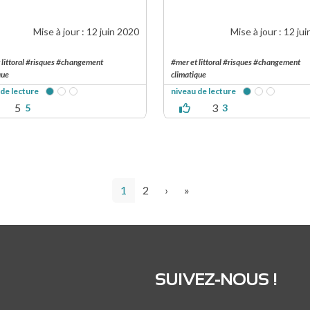
Mise à jour :
12 juin 2020
Mise à jour :
12 jui
 littoral #risques #changement
#mer et littoral #risques #changement
que
climatique
 de lecture
niveau de lecture
5
3
5
3
Page courante
Page
Page suivante
Dernière page
1
2
›
»
SUIVEZ-NOUS !