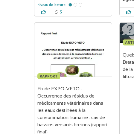
niveau de lecture
5
5
ARTI
Quels
Breta
de la
RAPPORT
litto
Etude EXPO-VETO - 
Occurrence des résidus de 
médicaments vétérinaires dans 
les eaux destinées à la 
consommation humaine : cas de 
bassins versants bretons (rapport 
final)