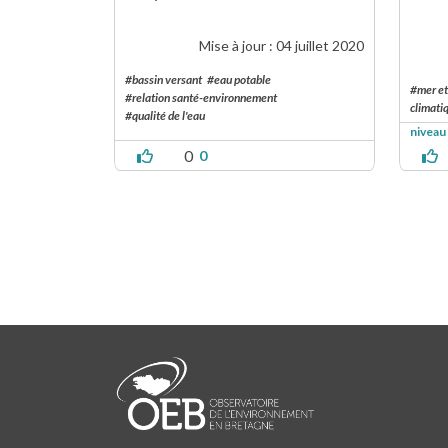
Mise à jour :
04 juillet 2020
#bassin versant
#eau potable
#mer et
#relation santé-environnement
climati
#qualité de l'eau
niveau
0
0
Pagination