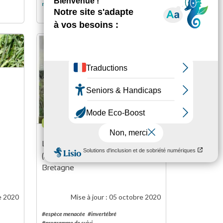
niveau de lecture
3
4
RAPPORT
L’écrevisse à pattes blanches 
(Austropotamobius pallipes) en 
Bretagne
e 2020
Mise à jour :
05 octobre 2020
#espèce menacée
#invertébré
#programme de suivi