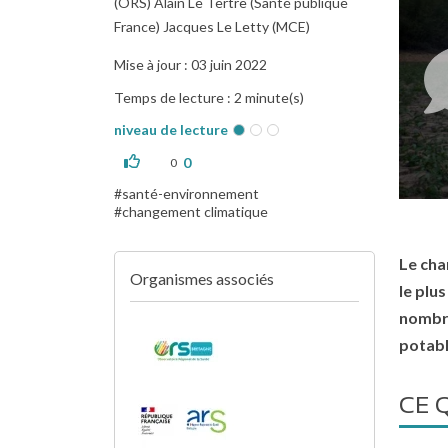
(ORS) Alain Le Tertre (Santé publique
France) Jacques Le Letty (MCE)
Mise à jour : 03 juin 2022
Temps de lecture : 2 minute(s)
niveau de lecture
0
0
santé-environnement
changement climatique
Le cha
Organismes associés
le plus
nombre
potabl
CE 