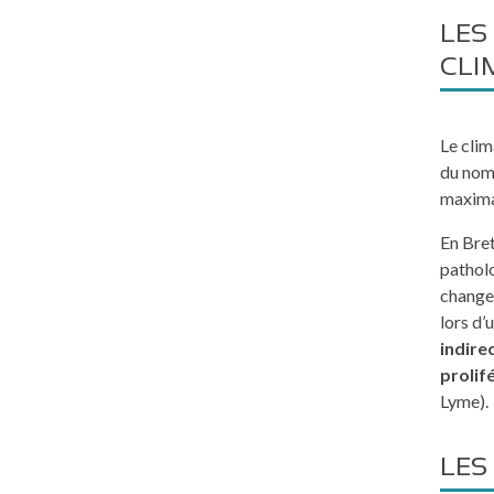
LES
CLI
Le clim
du nom
maxima
En Bret
patholo
change
lors d’
indire
prolif
Lyme).
LES