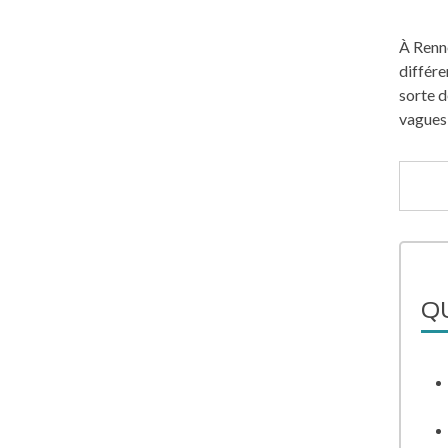
À Renne
différe
sorte d
vagues 
QU