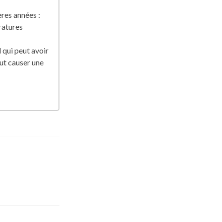
ères années :
ratures
l qui peut avoir
eut causer une