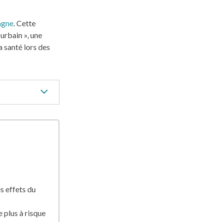
agne
. Cette
 urbain », une
a santé lors des
s effets du
 plus à risque