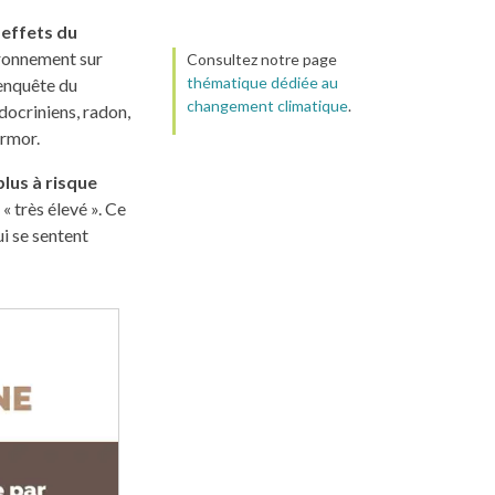
 effets du
ironnement sur
Consultez notre page
thématique dédiée au
’enquête du
changement climatique
.
docriniens, radon,
Armor.
plus à risque
« très élevé ». Ce
i se sentent