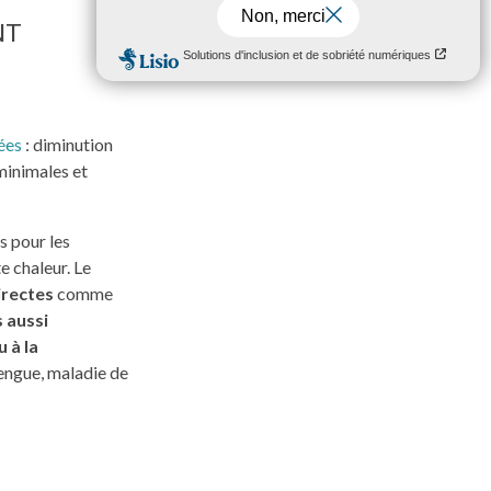
NT
ées
: diminution
minimales et
s pour les
e chaleur. Le
irectes
comme
 aussi
 à la
engue, maladie de