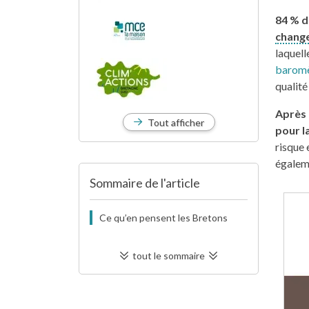
84
% d
chang
laquell
baromè
qualité
Après
Tout afficher
pour l
risque 
égaleme
Sommaire de l'article
Ce qu’en pensent les Bretons
tout le sommaire