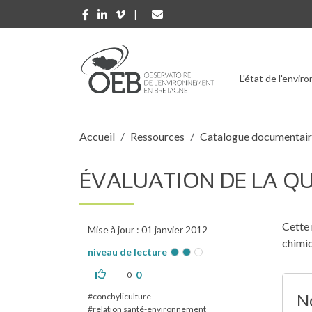
Aller au contenu principal
L'état de l'envi
Fil d'Ariane
Accueil
Ressources
Catalogue documentai
ÉVALUATION DE LA Q
Cette 
Mise à jour : 01 janvier 2012
chimiq
niveau de lecture
0
0
conchyliculture
No
relation santé-environnement