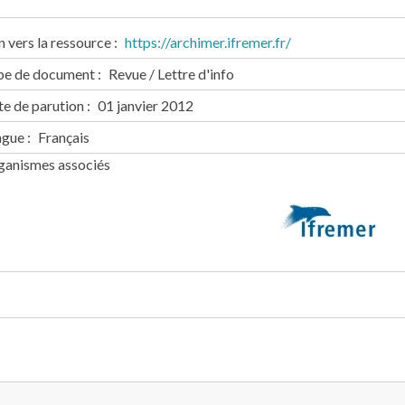
n vers la ressource
https://archimer.ifremer.fr/
pe de document
Revue / Lettre d'info
e de parution
01 janvier 2012
ngue
Français
ganismes associés