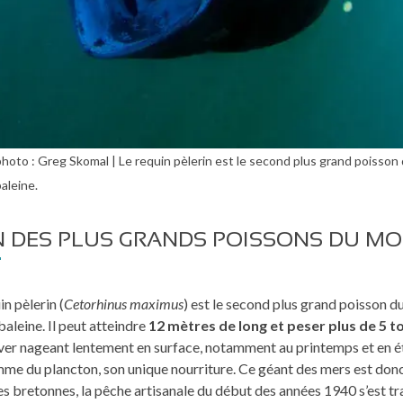
photo : Greg Skomal | Le requin pèlerin est le second plus grand poisson
aleine.
N DES PLUS GRANDS POISSONS DU M
in pèlerin (
Cetorhinus maximus
) est le second plus grand poisson d
baleine. Il peut atteindre
12 mètres de long et peser plus de 5 t
ver nageant lentement en surface, notamment au printemps et en été
e du plancton, son unique nourriture. Ce géant des mers est donc 
es bretonnes, la pêche artisanale du début des années 1940 s’est t