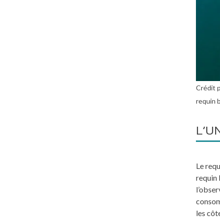
Crédit 
requin b
L’U
Le requ
requin 
l’obser
consomm
les côt