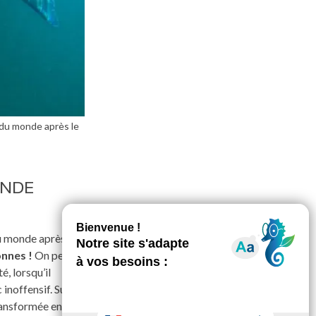
 du monde après le
ONDE
u monde après le
onnes
!
On peut
, lorsqu’il
inoffensif. Sur
ransformée en une