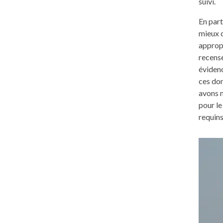
suivi.
En part
mieux c
appropr
recense
évidenc
ces don
avons 
pour le
requins