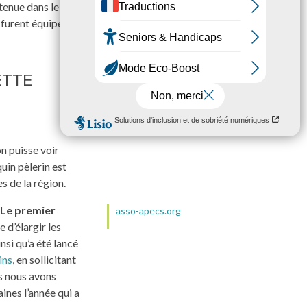
tenue dans le foie
 furent équipés de
ETTE
on puisse voir
uin pèlerin est
s de la région.
Le premier
asso-apecs.org
te d’élargir les
nsi qu’a été lancé
ins
, en sollicitant
s nous avons
ines l’année qui a