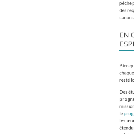
pêche p
des req
canons 
EN 
ESP
Bien qu
chaque 
resté l
Des étu
progra
mission
le
prog
les us
étendu 