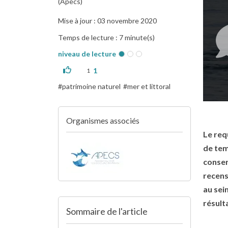
(Apecs)
Mise à jour : 03 novembre 2020
Temps de lecture : 7 minute(s)
niveau de lecture
1
1
patrimoine naturel
mer et littoral
Organismes associés
Le req
de temp
conser
recens
au sei
résult
Sommaire de l'article