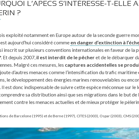
RQUOI L’APECS S’INTÉRESSE-T-ELLE 
ERIN ?
is exploité notamment en Europe autour de la seconde guerre mond
n est aujourd’hui considéré comme
en danger d’extinction à l’éch
si inscrit sur plusieurs conventions internationales en faveur de la 
*. Et depuis 2007,
il est interdit de le pêcher
et de le débarquer d
ennes. Malgré ces mesures, les
captures accidentelles se produ
ajoute d’autres menaces comme l’intensification du trafic maritime 
ons, le développement des énergies marines renouvelables ou encore
 Il est donc indispensable de suivre cette espèce méconnue sur le 
omprendre sa distribution ainsi que ses migrations dans le but de 
ement contre les menaces actuelles et de mieux protéger le pèlerin
tions de Barcelone (1995) et de Berne (1997), CITES (2003), Ospar (2003), CMS (20