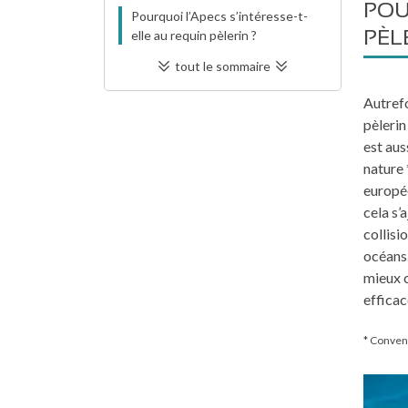
POU
Pourquoi l’Apecs s’intéresse-t-
PÈL
elle au requin pèlerin ?
tout le sommaire
Autrefo
pèleri
est aus
nature 
europé
cela s’
collisi
océans.
mieux c
efficac
* Conven