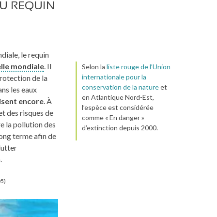
AU REQUIN
iale, le requin
elle mondiale
. Il
Selon la
liste rouge de l’Union
internationale pour la
protection de la
conservation de la nature
et
ans les eaux
en Atlantique Nord-Est,
isent encore
. À
l’espèce est considérée
et des risques de
comme « En danger »
 la pollution des
d’extinction depuis 2000.
long terme afin de
lutter
.
05)