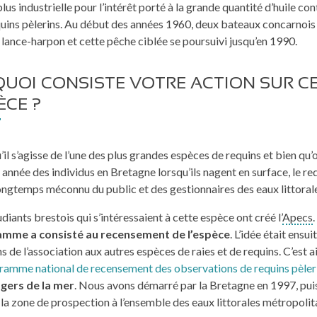
lus industrielle pour l’intérêt porté à la grande quantité d’huile con
uins pèlerins. Au début des années 1960, deux bateaux concarnois
lance-harpon et cette pêche ciblée se poursuivi jusqu’en 1990.
QUOI CONSISTE VOTRE ACTION SUR C
ÈCE ?
’il s’agisse de l’une des plus grandes espèces de requins et bien qu’
année des individus en Bretagne lorsqu’ils nagent en surface, le req
ongtemps méconnu du public et des gestionnaires des eaux littorale
diants brestois qui s’intéressaient à cette espèce ont créé l’
Apecs
.
mme a consisté au recensement de l’espèce
. L’idée était ensui
s de l’association aux autres espèces de raies et de requins. C’est ai
ramme national de recensement des observations de requins pèler
agers de la mer
. Nous avons démarré par la Bretagne en 1997, pui
la zone de prospection à l’ensemble des eaux littorales métropolita