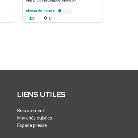
#inventaire écologique
#poisson
niveau de lecture
0
0
LIENS UTILES
Recrutement
Marchés publics
Espace presse