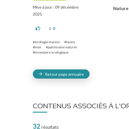
Mise à jour : 09 décembre
Nature 
2025
0
0
écologie marine
faune
mer
patrimoine naturel
inventaire écologique
Retour page annuaire
CONTENUS ASSOCIÉS À L'O
32
résultats