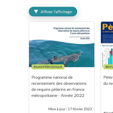
Affiner l'affichage
BILAN PÉRIODIQUE
REVU
Programme national de 
Pèler
recensement des observations 
du re
de requins pèlerins en France 
métropolitaine - Année 2022
Mise à jour :
17 février 2023
#invent