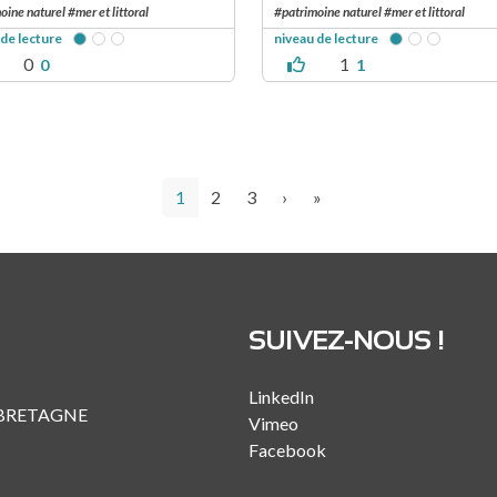
oine naturel #mer et littoral
#patrimoine naturel #mer et littoral
 de lecture
niveau de lecture
0
1
0
1
Page courante
Page
Page
Page suivante
Dernière page
1
2
3
›
»
SUIVEZ-NOUS !
LinkedIn
 BRETAGNE
Vimeo
Facebook