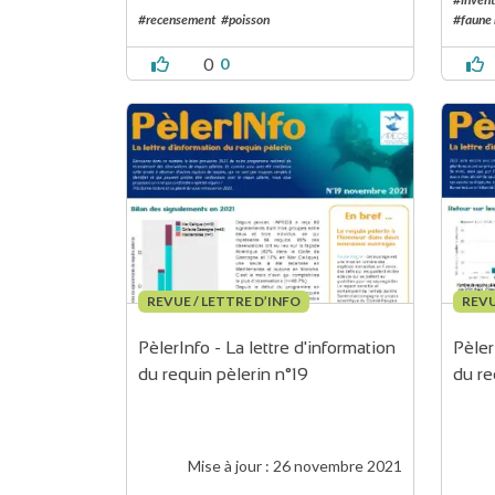
#recensement
#poisson
#faune
0
0
REVUE / LETTRE D’INFO
REVU
PèlerInfo - La lettre d'information 
Pèler
du requin pèlerin n°19
du re
Mise à jour :
26 novembre 2021