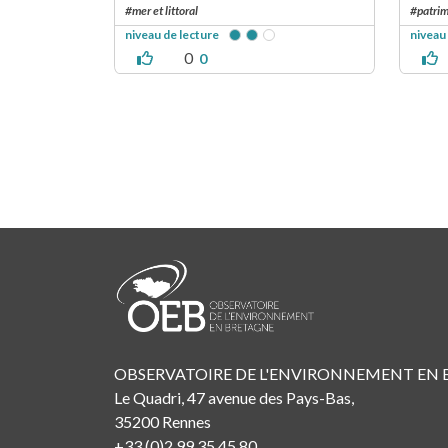
#mer et littoral
#patrim
niveau de lecture
niveau
0
0
Pagination
OBSERVATOIRE DE L'ENVIRONNEMENT EN
Le Quadri, 47 avenue des Pays-Bas,
35200 Rennes
+33 (0)2 99 35 45 80