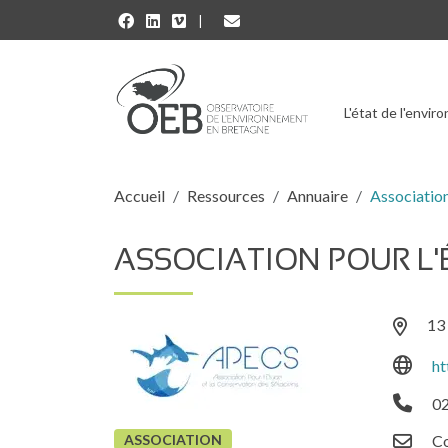
Aller au contenu principal
L'état de l'envi
Fil d'Ariane
Accueil
Ressources
Annuaire
Association
ASSOCIATION POUR L'
13
ht
02
ASSOCIATION
Co