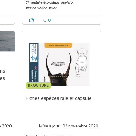
#inventaire écologique
#poisson
#faune marine
#mer
0
0
ns 
es 
BROCHURE
Fiches espèces raie et capsule
e 2020
Mise à jour :
02 novembre 2020