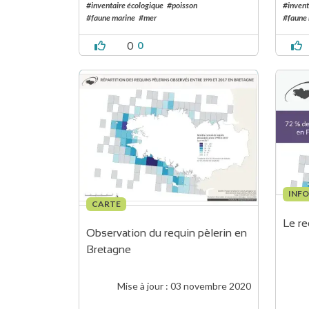
#inventaire écologique
#poisson
#invent
#faune marine
#mer
#faune
0
0
INF
CARTE
Le re
Observation du requin pèlerin en 
Bretagne
Mise à jour :
03 novembre 2020