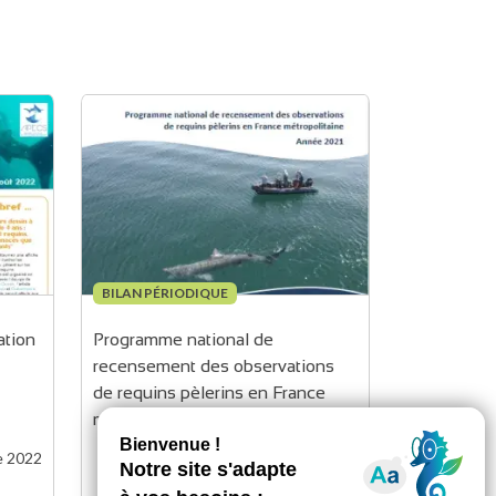
BILAN PÉRIODIQUE
ation 
Programme national de 
recensement des observations 
de requins pèlerins en France 
métropolitaine - Année 2021
e 2022
Mise à jour :
21 mars 2022