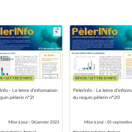
E / LETTRE D’INFO
REVUE / LETTRE D’INFO
Info - La lettre d'information 
PèlerInfo - La lettre d'inform
quin pèlerin n°21
du requin pèlerin n°20
Mise à jour :
06 janvier 2023
Mise à jour :
05 septembr
aire écologique
#poisson
#inventaire écologique
#poisson