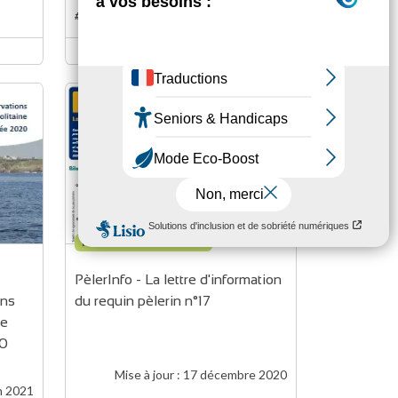
#recensement
#poisson
0
0
REVUE / LETTRE D’INFO
PèlerInfo - La lettre d'information 
ns 
du requin pèlerin n°17
e 
20
Mise à jour :
17 décembre 2020
n 2021