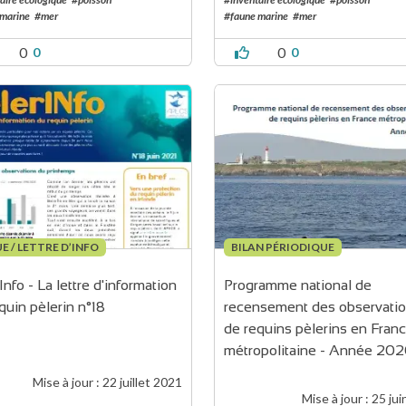
 marine
#mer
#faune marine
#mer
0
0
0
0
E / LETTRE D’INFO
BILAN PÉRIODIQUE
Info - La lettre d'information 
Programme national de 
quin pèlerin n°18
recensement des observatio
de requins pèlerins en Franc
métropolitaine - Année 20
Mise à jour :
22 juillet 2021
Mise à jour :
25 jui