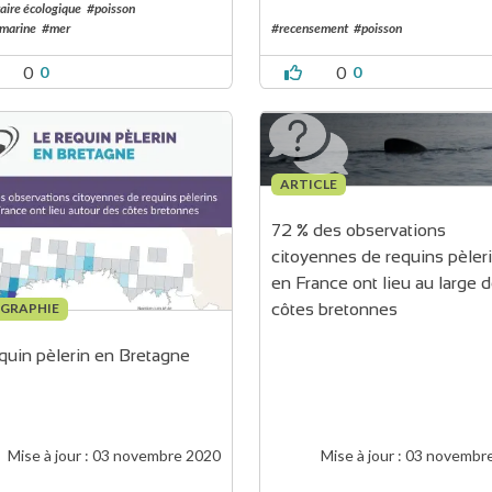
aire écologique
#poisson
 marine
#mer
#recensement
#poisson
0
0
0
0
ARTICLE
72 % des observations 
citoyennes de requins pèleri
en France ont lieu au large d
OGRAPHIE
côtes bretonnes 
quin pèlerin en Bretagne
Mise à jour :
03 novembre 2020
Mise à jour :
03 novembr