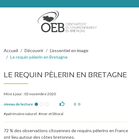
Aller au contenu principal
Fil d'Ariane
Accueil
Découvrir
L'essentiel en image
Le requin pèlerin en Bretagne
LE REQUIN PÈLERIN EN BRETAGNE
Mise à jour : 03 novembre 2020
niveau de lecture
0
0
patrimoine naturel
mer et littoral
72 % des observations citoyennes de requins pèlerins en France
ont lieu autour des côtes bretonnes.