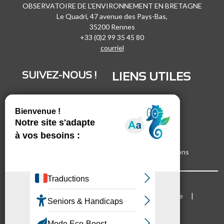
OBSERVATOIRE DE L'ENVIRONNEMENT EN BRETAGNE
Le Quadri, 47 avenue des Pays-Bas,
35200 Rennes
+33 (0)2 99 35 45 80
courriel
SUIVEZ-NOUS !
LIENS UTILES
LinkedIn
Recrutement
Vimeo
Marchés publics
Facebook
Espace presse
Inscrivez-vous à nos lettres d'informations
Bloc Menu footer
Mentions légales
Cookies
Plan du site
Accessibilité
Mode d'emploi du site