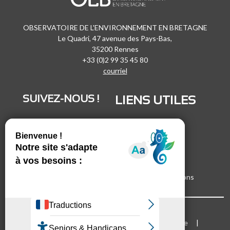
OBSERVATOIRE DE L'ENVIRONNEMENT EN BRETAGNE
Le Quadri, 47 avenue des Pays-Bas,
35200 Rennes
+33 (0)2 99 35 45 80
courriel
SUIVEZ-NOUS !
LIENS UTILES
LinkedIn
Recrutement
Vimeo
Marchés publics
Facebook
Espace presse
Inscrivez-vous à nos lettres d'informations
Bloc Menu footer
Mentions légales
Cookies
Plan du site