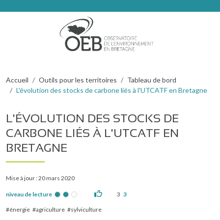
Aller au contenu principal
Fil d'Ariane
Accueil
Outils pour les territoires
Tableau de bord
L'évolution des stocks de carbone liés à l'UTCATF en Bretagne
L'ÉVOLUTION DES STOCKS DE
CARBONE LIÉS À L'UTCATF EN
BRETAGNE
Mise à jour : 20 mars 2020
niveau de lecture
3
3
énergie
agriculture
sylviculture