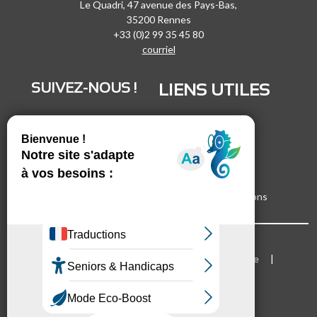
Le Quadri, 47 avenue des Pays-Bas,
35200 Rennes
+33 (0)2 99 35 45 80
courriel
SUIVEZ-NOUS !
LIENS UTILES
LinkedIn
Recrutement
Vimeo
Marchés publics
Facebook
Espace presse
Inscrivez-vous à nos lettres d'informations
Bloc Menu footer
Mentions légales
Cookies
Plan du site
Accessibilité
Mode d'emploi du site