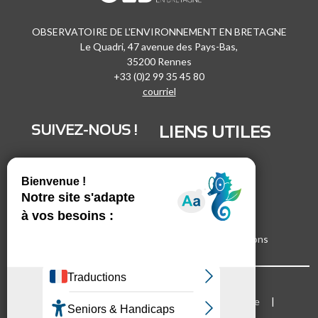
OBSERVATOIRE DE L'ENVIRONNEMENT EN BRETAGNE
Le Quadri, 47 avenue des Pays-Bas,
35200 Rennes
+33 (0)2 99 35 45 80
courriel
SUIVEZ-NOUS !
LIENS UTILES
LinkedIn
Recrutement
Vimeo
Marchés publics
Facebook
Espace presse
Inscrivez-vous à nos lettres d'informations
Bloc Menu footer
Mentions légales
Cookies
Plan du site