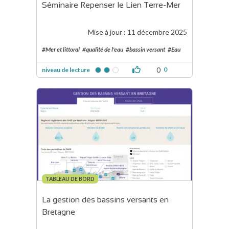
Séminaire Repenser le Lien Terre-Mer
Mise à jour :
11 décembre 2025
#Mer et littoral
#qualité de l'eau
#bassin versant
#Eau
0
0
niveau de lecture
TABLEAU DE BORD
La gestion des bassins versants en 
Bretagne