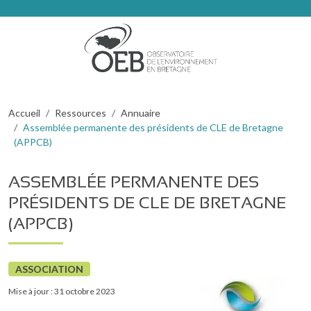
Aller au contenu principal
Fil d'Ariane
Accueil
Ressources
Annuaire
Assemblée permanente des présidents de CLE de Bretagne
(APPCB)
ASSEMBLÉE PERMANENTE DES
PRÉSIDENTS DE CLE DE BRETAGNE
(APPCB)
ASSOCIATION
Mise à jour : 31 octobre 2023