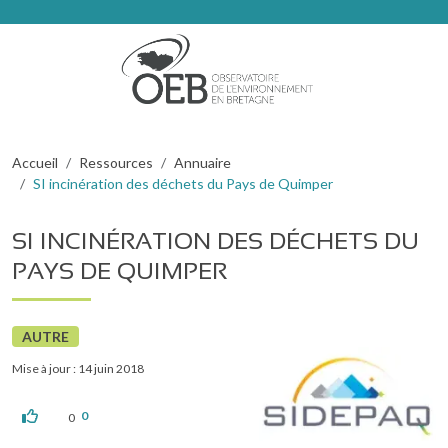
Aller au contenu principal
Fil d'Ariane
Accueil
Ressources
Annuaire
SI incinération des déchets du Pays de Quimper
SI INCINÉRATION DES DÉCHETS DU
PAYS DE QUIMPER
AUTRE
Mise à jour : 14 juin 2018
0
0