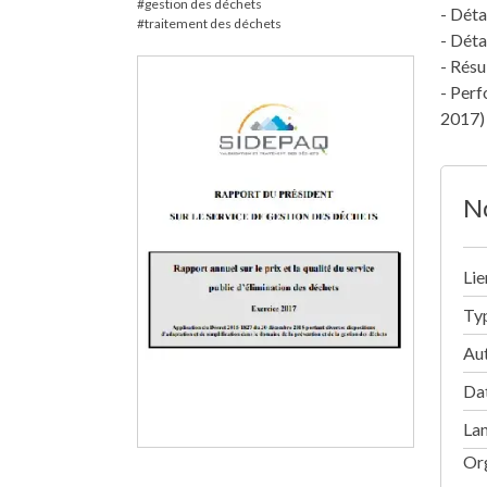
gestion des déchets
- Déta
traitement des déchets
- Déta
- Résu
- Perf
2017)
No
Lie
Ty
Au
Dat
La
Or