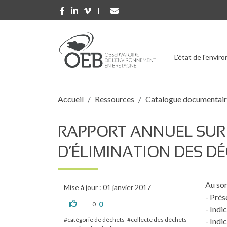
Aller au contenu principal
L'état de l'envi
Fil d'Ariane
Accueil
Ressources
Catalogue documentai
RAPPORT ANNUEL SUR L
D’ÉLIMINATION DES DÉC
Au som
Mise à jour : 01 janvier 2017
- Prés
0
0
- Indi
catégorie de déchets
collecte des déchets
- Indi