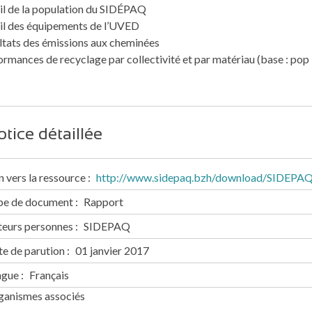
il de la population du SIDÉPAQ
il des équipements de l’UVED
ltats des émissions aux cheminées
ormances de recyclage par collectivité et par matériau (base : po
tice détaillée
n vers la ressource
http://www.sidepaq.bzh/download/SIDEPAQ/
pe de document
Rapport
teurs personnes
SIDEPAQ
e de parution
01 janvier 2017
ngue
Français
ganismes associés