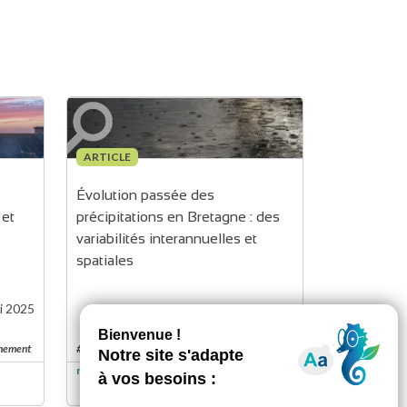
ARTICLE
Évolution passée des 
et 
précipitations en Bretagne : des 
variabilités interannuelles et 
spatiales
i 2025
Mise à jour :
15 mai 2025
nnement
#changement climatique
niveau de lecture
2
2