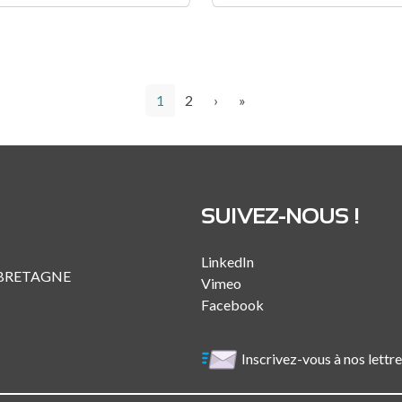
Page courante
Page
Page suivante
Dernière page
1
2
›
»
SUIVEZ-NOUS !
LinkedIn
 BRETAGNE
Vimeo
Facebook
Inscrivez-vous à nos lettr