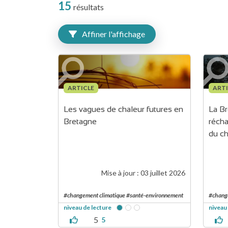
15
résultats
Affiner l'affichage
ARTICLE
ARTI
Les vagues de chaleur futures en 
La Br
Bretagne
récha
du c
Mise à jour :
03 juillet 2026
#changement climatique #santé-environnement
#chang
niveau de lecture
niveau
5
5