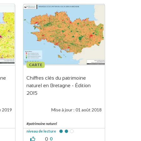
CARTE
gne
Chiffres clés du patrimoine 
naturel en Bretagne - Édition 
2015
e 2019
Mise à jour :
01 août 2018
#patrimoine naturel
niveau de lecture
0
0