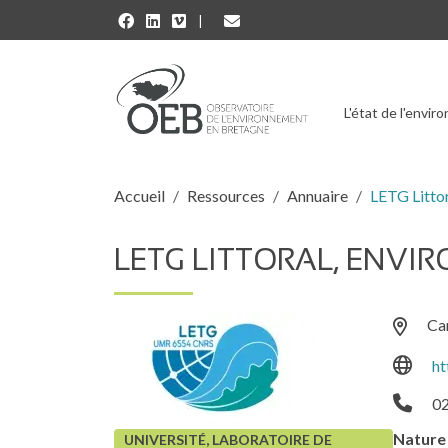
Aller au contenu principal
L'état de l'envi
Fil d'Ariane
Accueil
Ressources
Annuaire
LETG Littor
LETG LITTORAL, ENVI
Ca
ht
02
Nature 
UNIVERSITÉ, LABORATOIRE DE