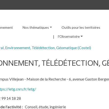
ronnement
Nos thématiques
Outils pour les territoires
Menu principal
l'Observatoire
al, Environnement, Télédétection, Géomatique (Costel)
RONNEMENT, TÉLÉDÉTECTION, G
mpus Villejean - Maison de la Recherche - 6, avenue Gaston Berge
tps://letg.cnrs.fr/letg/
 99 14 18 28
de l'activité
Conseil, étude, ingénierie