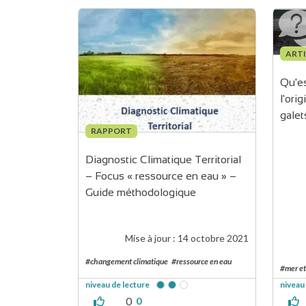
ARTI
Qu'es
l'ori
galet
RAPPORT
Diagnostic Climatique Territorial 
– Focus « ressource en eau » – 
Guide méthodologique
Mise à jour :
14 octobre 2021
#changement climatique
#ressource en eau
#mer et
niveau de lecture
niveau
0
0