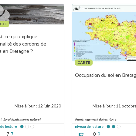
CLE
t-ce qui explique 
ginalité des cordons de 
s en Bretagne ?
CARTE
Occupation du sol en Breta
Mise à jour :
12 juin 2020
Mise à jour :
11 octobr
 littoral #patrimoine naturel
#aménagement du territoire
 de lecture
niveau de lecture
7
0
7
0