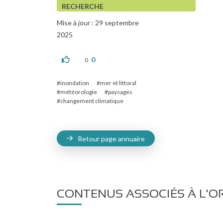
RECHERCHE
Mise à jour : 29 septembre
2025
0
0
inondation
mer et littoral
météorologie
paysages
changement climatique
Retour page annuaire
CONTENUS ASSOCIÉS À L'O