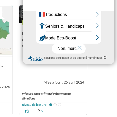
DOSSIER PÉDAGOGIQUE
Le littoral breton bouge ! Les 
causes naturelles et humaines 
de son évolution
de 
Mise à jour :
25 avril 2024
n 2024
#risques #mer et littoral #changement
climatique
niveau de lecture
9
9