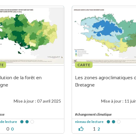
TE
CARTE
lution de la forêt en 
Les zones agroclimatiques 
agne
Bretagne
Mise à jour :
07 avril 2025
Mise à jour :
11 jui
sse
#changement climatique
 de lecture
niveau de lecture
0
1
0
2