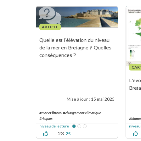
ARTICLE
Quelle est l’élévation du niveau 
de la mer en Bretagne ? Quelles 
conséquences ?
CAR
L'évo
Bret
Mise à jour :
15 mai 2025
#mer et littoral #changement climatique
#risques
#bioma
niveau de lecture
niveau
23
25