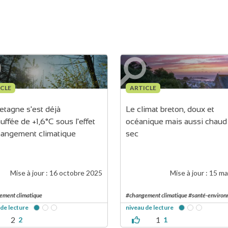
CLE
ARTICLE
etagne s'est déjà 
Le climat breton, doux et 
uffée de +1,6°C sous l'effet 
océanique mais aussi chaud 
hangement climatique
sec
Mise à jour :
16 octobre 2025
Mise à jour :
15 ma
ement climatique
#changement climatique #santé-enviro
 de lecture
niveau de lecture
2
1
2
1