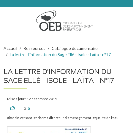
Aller au contenu principal
Fil d'Ariane
Accueil
Ressources
Catalogue documentaire
La lettre d'information du Sage Ellé - Isole - Laïta - n°17
LA LETTRE D'INFORMATION DU
SAGE ELLÉ - ISOLE - LAÏTA - N°17
Mise à jour : 12 décembre 2019
0
0
bassin versant
schéma directeur d'aménagement
qualité de l'eau