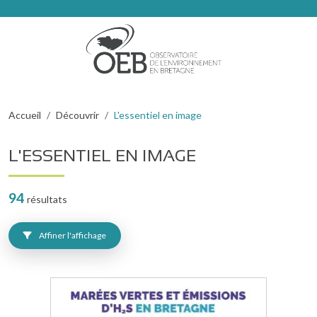
Aller au contenu principal
Fil d'Ariane
Accueil
Découvrir
L'essentiel en image
L'ESSENTIEL EN IMAGE
94
résultats
Affiner l'affichage