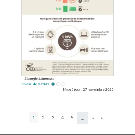
#énergie #biomasse
niveau de lecture
Mise à jour :
27 novembre 2025
Pagination
Page courante
Page
Page
Page
Page
Page suivante
Dernière page
1
2
3
4
5
…
››
»