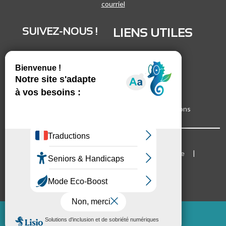
courriel
SUIVEZ-NOUS !
LIENS UTILES
LinkedIn
Recrutement
Vimeo
Marchés publics
Facebook
Espace presse
Inscrivez-vous à nos lettres d'informations
Bloc Menu footer
Mentions légales
Cookies
Plan du site
Accessibilité
Mode d'emploi du site