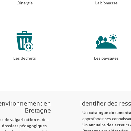
L'énergie
La biomasse
Les déchets
Les paysages
'environnement en
Identifier des res
Bretagne
Un
catalogue documenta
approfondir ses connaissa
es de vulgarisation
et des
Un
annuaire des acteurs 
dossiers pédagogiques
,
Bretagne
pour identifier