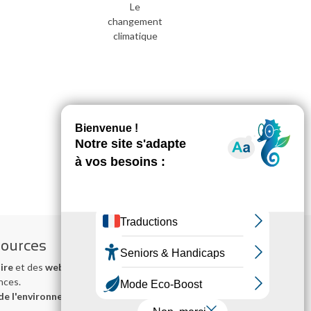
Le
changement
climatique
sources
ire
et des
webinaires
pour
nces.
de l'environnement en