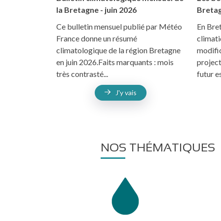
la Bretagne - juin 2026
Breta
Ce bulletin mensuel publié par Météo
En Bre
France donne un résumé
climat
climatologique de la région Bretagne
modific
en juin 2026.Faits marquants : mois
project
très contrasté...
futur es
J'y vais
NOS THÉMATIQUES