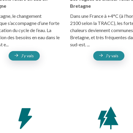
gne
Bretagne
tagne, le changement
Dans une France à +4°C (à l'ho
ique s’accompagne d’une forte
2100 selon la TRACC), les fort
ation du cycle de l’eau. La
chaleurs deviennent communes
ion des besoins en eau dans le
Bretagne, et très fréquentes da
t e...
sud-est. ...
J'y vais
J'y vais