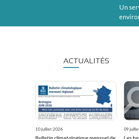
Un ser
enviro
ACTUALITÉS
10 juillet 2026
09 juill
Bulletin climatologique mensuel de
Les be