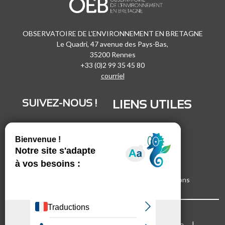
OBSERVATOIRE DE L'ENVIRONNEMENT EN BRETAGNE
Le Quadri, 47 avenue des Pays-Bas,
35200 Rennes
+33 (0)2 99 35 45 80
courriel
SUIVEZ-NOUS !
LIENS UTILES
LinkedIn
Recrutement
Vimeo
Marchés publics
Facebook
Espace presse
Inscrivez-vous à nos lettres d'informations
Bloc Menu footer
Mentions légales
Cookies
Plan du site