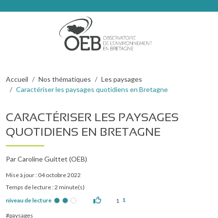
Aller au contenu principal
FIL D'ARIANE
Accueil
Nos thématiques
Les paysages
Caractériser les paysages quotidiens en Bretagne
CARACTÉRISER LES PAYSAGES
QUOTIDIENS EN BRETAGNE
Par Caroline Guittet (OEB)
Mise à jour : 04 octobre 2022
Temps de lecture : 2 minute(s)
1
niveau de lecture
1
paysages