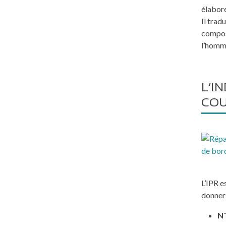
élaboré
Il trad
composi
l’homm
L’I
COU
L’IPR e
donner 
NT