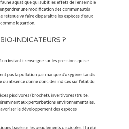
faune aquatique qui subit les effets de l’ensemble
va engendrer une modification des communautés
ne retenue va faire disparaître les espèces d’eaux
s comme le gardon.
BIO-INDICATEURS ?
un instant t renseigne sur les pressions qui se
ent pas la pollution par manque d’oxygène, tandis
 ou absence donne donc des indices sur l’état du
pèces piscivores (brochet), invertivores (truite,
fféremment aux perturbations environnementales.
t favoriser le développement des espèces
atiques basé sur les peuplements piscicoles. Il a été