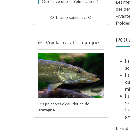
Qu'est-ce que la bioindication ?
Les mét
des pe
vivante
tout le sommaire
froides
POU
Voir la sous-thématique
Il
so
Il
qu
mi
Il
va
Les poissons d'eau douce de
La
Bretagne
gé
L’ « in