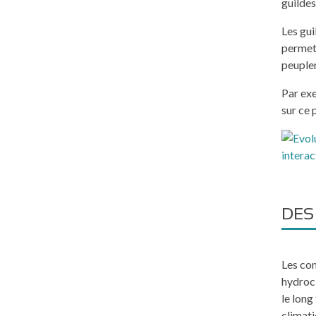
guildes
Les gui
permett
peuple
Par exe
sur ce 
DES
Les co
hydrocl
le long
climati