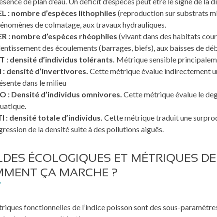
ésence de plan d’eau. Un déficit d’espèces peut être le signe de la d
L : nombre d’espèces lithophiles
(reproduction sur substrats mi
énomènes de colmatage, aux travaux hydrauliques.
R : nombre d’espèces rhéophiles
(vivant dans des habitats cour
lentissement des écoulements (barrages, biefs), aux baisses de dé
T : densité d’individus tolérants.
Métrique sensible principalem
I : densité d’invertivores.
Cette métrique évalue indirectement 
ésente dans le milieu
O : Densité d’individus omnivores.
Cette métrique évalue le deg
uatique.
I : densité totale d’individus.
Cette métrique traduit une surpro
gression de la densité suite à des pollutions aiguës.
LDES ÉCOLOGIQUES ET MÉTRIQUES DE L
MENT ÇA MARCHE ?
riques fonctionnelles de l’indice poisson sont des sous-paramètres 