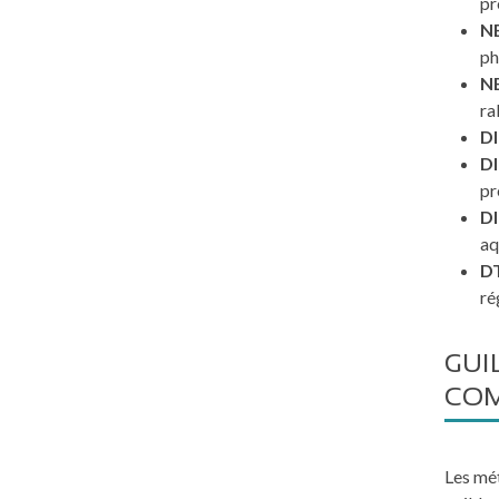
pr
NE
ph
NE
ra
DI
DI
pr
DI
aq
DT
ré
GUI
COM
Les mét