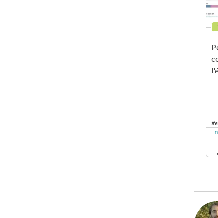
P
co
l'
e
n