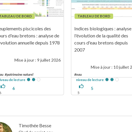
TABLEAU DE BORD
TABLEAU DE BORD
euplements piscicoles des
Indices biologiques : analyse
urs d'eau bretons : analyse de
l'évolution de la qualité des
évolution annuelle depuis 1978
cours d'eau bretons depuis
2007
Mise à jour : 9 juillet 2026
Mise à jour : 10 juillet
au
patrimoine naturel
eau
iveau de lecture
niveau de lecture
6
5
6
5
Timothée Besse