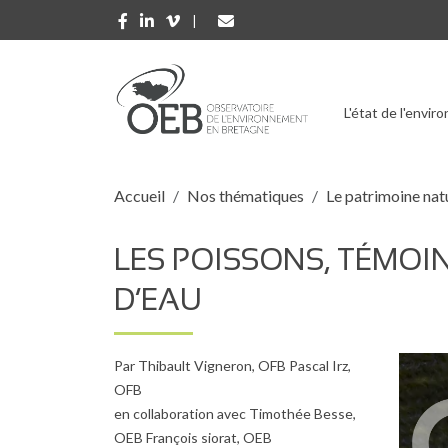
Aller au contenu principal
L'état de l'envi
FIL D'ARIANE
Accueil
Nos thématiques
Le patrimoine nat
LES POISSONS, TÉMOI
D’EAU
Par Thibault Vigneron, OFB Pascal Irz,
OFB
en collaboration avec Timothée Besse,
OEB François siorat, OEB