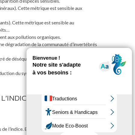
isparition d’espèces sensibles.
néraux). Cette métrique est sensible aux
ants). Cette métrique est sensible au
bits…
ent aux pollutions organiques.
une dégradation de la communauté d’invertébrés
ré de déséquilibre trophique dans le milieu
duction du système ou au contraire une
’INDICE POISSON :
de l’indice. Elles sont basées sur la réponse de