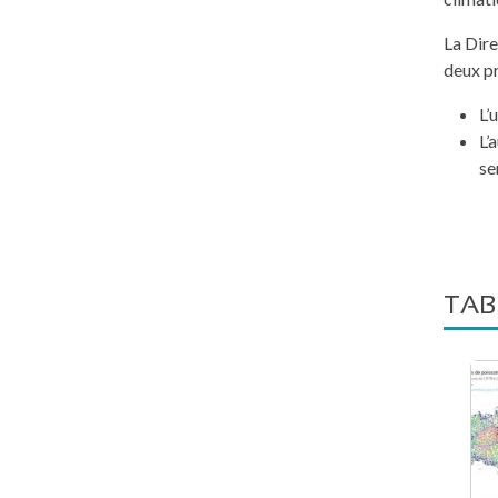
La Dire
deux pr
L’
L’
se
TAB