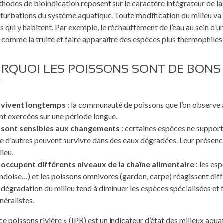
hodes de bioindication reposent sur le caractère intégrateur de la 
rturbations du système aquatique. Toute modification du milieu 
s qui y habitent. Par exemple, le réchauffement de l’eau au sein d’u
 comme la truite et faire apparaître des espèces plus thermophile
RQUOI LES POISSONS SONT DE BONS 
s vivent longtemps
: la communauté de poissons que l’on observe à 
nt exercées sur une période longue.
s sont sensibles aux changements
: certaines espèces ne support
e d'autres peuvent survivre dans des eaux dégradées. Leur présence
lieu.
s occupent différents niveaux de la chaîne alimentaire
: les es
ndoise…) et les poissons omnivores (gardon, carpe) réagissent di
 dégradation du milieu tend à diminuer les espèces spécialisées e
néralistes.
dice poissons rivière » (IPR) est un indicateur d’état des milieux aqu