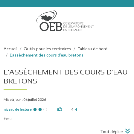
Aller au contenu principal
Fil d'Ariane
Accueil
Outils pour les territoires
Tableau de bord
L'assèchement des cours d'eau bretons
L'ASSÈCHEMENT DES COURS D'EAU
BRETONS
Mise à jour : 06 juillet 2026
niveau de lecture
4
4
eau
Tout déplier