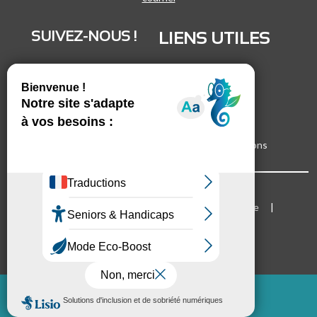
SUIVEZ-NOUS !
LIENS UTILES
LinkedIn
Recrutement
Vimeo
Marchés publics
Facebook
Espace presse
Inscrivez-vous à nos lettres d'informations
Bloc Menu footer
Mentions légales
Cookies
Plan du site
Accessibilité
Mode d'emploi du site