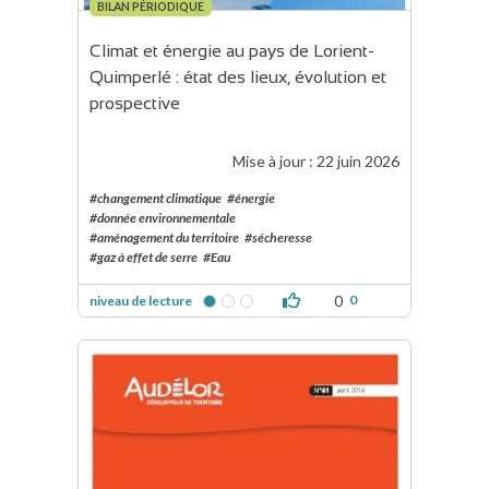
BILAN PÉRIODIQUE
Climat et énergie au pays de Lorient-
Quimperlé : état des lieux, évolution et 
prospective
Mise à jour :
22 juin 2026
#changement climatique
#énergie
#donnée environnementale
#aménagement du territoire
#sécheresse
#gaz à effet de serre
#Eau
0
0
niveau de lecture