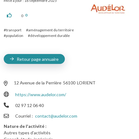
Mise à jour : 16 septembre 2025
0
0
transport
aménagement du territoire
population
développement durable
Retour page annuaire
12 Avenue de la Perrière
56100
LORIENT
https://www.audelor.com/
02 97 12 06 40
Courriel
contact@audelor.com
Nature de l'activité
Autres types d'activités