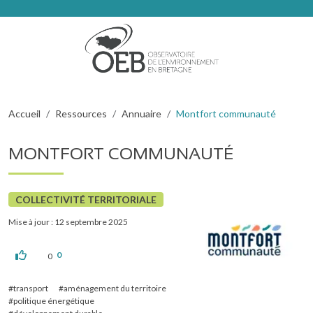
Aller au contenu principal
Fil d'Ariane
Accueil
Ressources
Annuaire
Montfort communauté
MONTFORT COMMUNAUTÉ
COLLECTIVITÉ TERRITORIALE
Mise à jour : 12 septembre 2025
0
0
transport
aménagement du territoire
politique énergétique