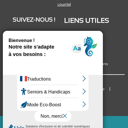
courriel
SUIVEZ-NOUS !
LIENS UTILES
LinkedIn
Recrutement
Vimeo
Marchés publics
Facebook
Espace presse
Inscrivez-vous à nos lettres d'informations
Bloc Menu footer
Mentions légales
Cookies
Plan du site
Accessibilité
Mode d'emploi du site