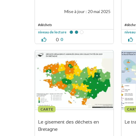
Mise à jour :
20 mai 2025
#déchets
#déche
niveau de lecture
niveau
0
0
CARTE
CAR
Le gisement des déchets en 
Le tr
Bretagne