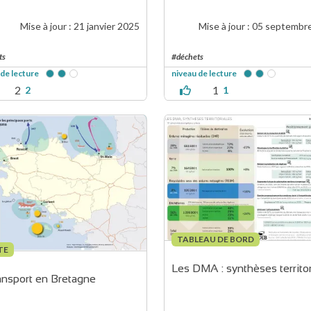
Mise à jour :
21 janvier 2025
Mise à jour :
05 septembr
ts
#déchets
 de lecture
niveau de lecture
2
1
2
1
TABLEAU DE BORD
TE
Les DMA : synthèses territor
ansport en Bretagne