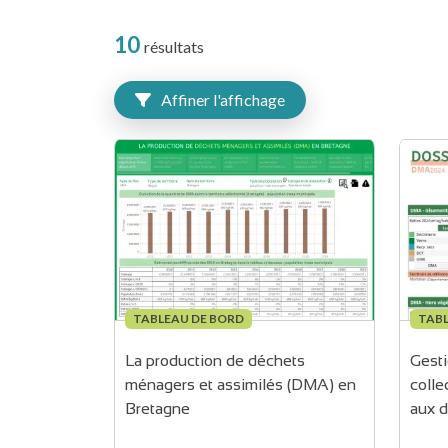
10
résultats
Affiner l'affichage
TABLEAU DE BORD
TABL
La production de déchets 
Gesti
ménagers et assimilés (DMA) en 
collec
Bretagne
aux d