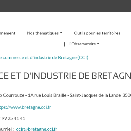
ronnement
Nos thématiques
Outils pour les territoires
Menu principal
l'Observatoire
 commerce et d'industrie de Bretagne (CCI)
 ET D'INDUSTRIE DE BRETAGNE
 Courrouze - 1A rue Louis Braille - Saint-Jacques de la Lande
350
tps://www.bretagne.cci.fr
 99 25 41 41
urriel
ccir@bretagne.cci.fr