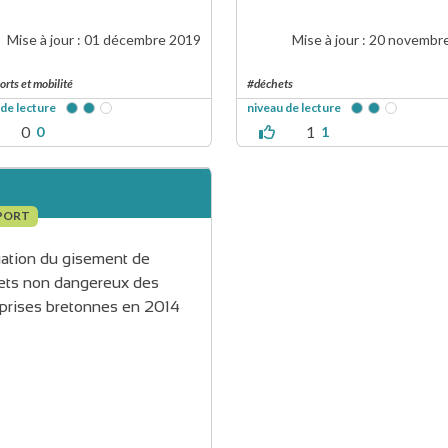
Mise à jour :
01 décembre 2019
Mise à jour :
20 novembr
orts et mobilité
#déchets
 de lecture
niveau de lecture
0
1
0
1
PORT
ation du gisement de 
ets non dangereux des 
prises bretonnes en 2014