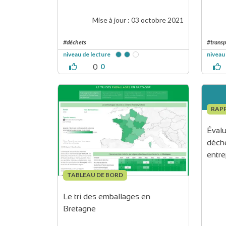
Mise à jour :
03 octobre 2021
#déchets
#transp
niveau de lecture
niveau
0
0
RAP
Évalu
déch
entre
TABLEAU DE BORD
Le tri des emballages en 
Bretagne