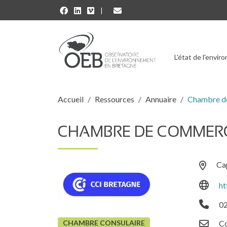
Aller au contenu principal
L'état de l'envi
Fil d'Ariane
Accueil
Ressources
Annuaire
Chambre de
CHAMBRE DE COMMERCE
Cap
ht
02
CHAMBRE CONSULAIRE
Co