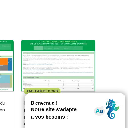
TABLEAU DE BORD
du 
Le tri 5 flux pour les 
en 
professionnels : une obligation 
peu intégrée et des difficultés 
exprimées