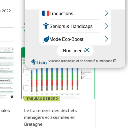
e 2022
Mise à jour :
05 septembre 2022
#déchets
niveau de lecture
3
3
TABLEAU DE BORD
iales
Le traitement des déchets 
ménagers et assimilés en 
Bretagne