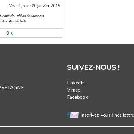
Mise à jour :
20 janvier 2015
 industriel
#bilan des déchets
ition des déchets
0
0
SUIVEZ-NOUS !
LinkedIn
 BRETAGNE
Vimeo
Facebook
Inscrivez-vous à nos lettr