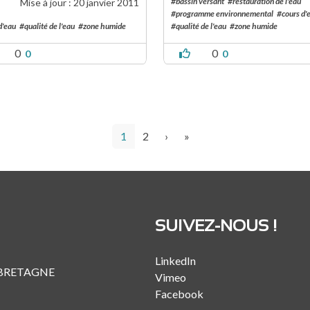
#bassin versant
#restauration de l'eau
Mise à jour :
20 janvier 2011
#programme environnemental
#cours d'
d'eau
#qualité de l'eau
#zone humide
#qualité de l'eau
#zone humide
0
0
0
0
Page courante
Page
Page suivante
Dernière page
1
2
›
»
SUIVEZ-NOUS !
LinkedIn
 BRETAGNE
Vimeo
Facebook