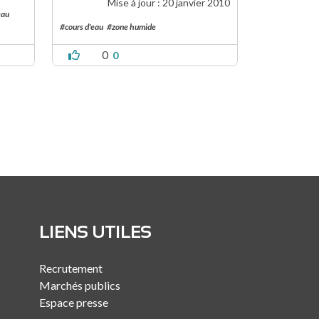
Mise à jour :
20 janvier 2010
eau
#cours d'eau
#zone humide
0
0
LIENS UTILES
Recrutement
Marchés publics
Espace presse