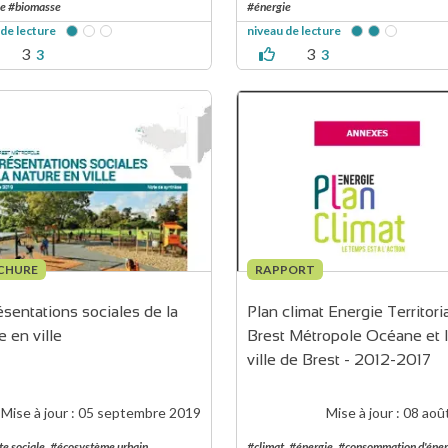
ie #biomasse
#énergie
 de lecture
niveau de lecture
3
3
3
3
CHURE
RAPPORT
sentations sociales de la 
Plan climat Energie Territoria
e en ville
Brest Métropole Océane et l
ville de Brest - 2012-2017
Mise à jour :
05 septembre 2019
Mise à jour :
08 aoû
e sociale
#écosystème urbain
#climat
#énergie
#consommation d'éner