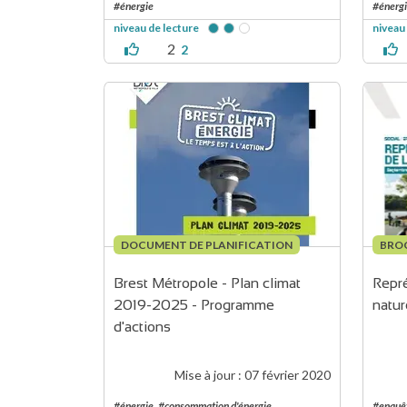
#énergie
#énerg
niveau de lecture
niveau
2
2
DOCUMENT DE PLANIFICATION
BRO
Brest Métropole - Plan climat 
Repré
2019-2025 - Programme 
natur
d'actions
Mise à jour :
07 février 2020
#énergie
#consommation d'énergie
#enquêt