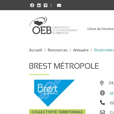
Aller au contenu principal
L'état de l'envi
Fil d'Ariane
Accueil
Ressources
Annuaire
Brest métr
BREST MÉTROPOLE
24
ht
02
COLLECTIVITÉ TERRITORIALE
Co