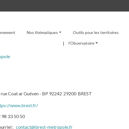
ronnement
Nos thématiques
Outils pour les territoires
Menu principal
l'Observatoire
opole
, rue Coat ar Guéven - BP 92242
29200
BREST
tps://www.brest.fr/
 98 33 50 50
urriel
contact@brest-metropole.fr