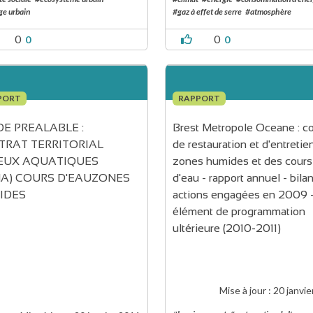
e urbain
#gaz à effet de serre
#atmosphère
0
0
0
0
PORT
RAPPORT
E PREALABLE : 
Brest Metropole Oceane : co
RAT TERRITORIAL 
de restauration et d'entretie
IEUX AQUATIQUES 
zones humides et des cours
A) COURS D'EAUZONES 
d'eau - rapport annuel - bila
IDES
actions engagées en 2009 -
élément de programmation 
ultérieure (2010-2011)
Mise à jour :
20 janvie