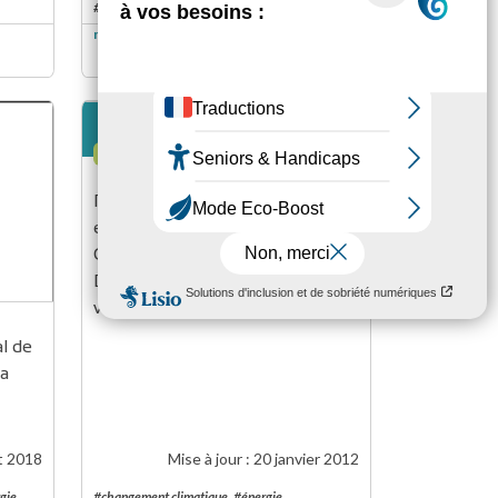
#énergie
niveau de lecture
2
2
RAPPORT
Plan Climat Energie : le temps 
est à l'action. 2012-2017 : Plan 
Climat Energie Territorial de 
Brest Métropole Océane et de la 
ville de Brest
l de 
a 
t 2018
Mise à jour :
20 janvier 2012
gie
#changement climatique
#énergie