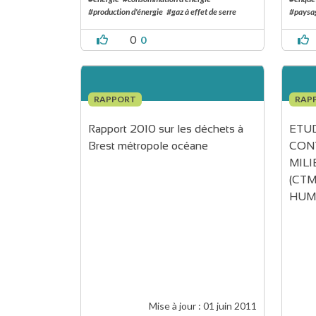
#production d'énergie
#gaz à effet de serre
#paysag
0
0
RAPPORT
RAP
Rapport 2010 sur les déchets à 
ETUD
Brest métropole océane
CONT
MIL
(CTM
HUM
Mise à jour :
01 juin 2011