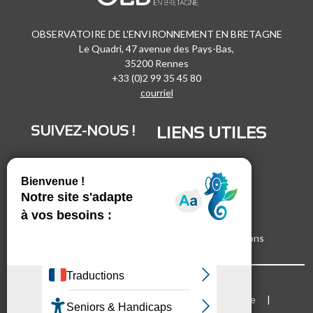
OBSERVATOIRE DE L'ENVIRONNEMENT EN BRETAGNE
Le Quadri, 47 avenue des Pays-Bas,
35200 Rennes
+33 (0)2 99 35 45 80
courriel
SUIVEZ-NOUS !
LIENS UTILES
LinkedIn
Recrutement
Vimeo
Marchés publics
Facebook
Espace presse
Inscrivez-vous à nos lettres d'informations
Bloc Menu footer
Mentions légales
Cookies
Plan du site