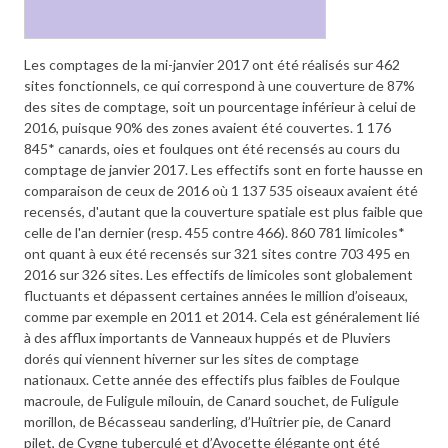
Les comptages de la mi-janvier 2017 ont été réalisés sur 462
sites fonctionnels, ce qui correspond à une couverture de 87%
des sites de comptage, soit un pourcentage inférieur à celui de
2016, puisque 90% des zones avaient été couvertes. 1 176
845* canards, oies et foulques ont été recensés au cours du
comptage de janvier 2017. Les effectifs sont en forte hausse en
comparaison de ceux de 2016 où 1 137 535 oiseaux avaient été
recensés, d'autant que la couverture spatiale est plus faible que
celle de l'an dernier (resp. 455 contre 466). 860 781 limicoles*
ont quant à eux été recensés sur 321 sites contre 703 495 en
2016 sur 326 sites. Les effectifs de limicoles sont globalement
fluctuants et dépassent certaines années le million d’oiseaux,
comme par exemple en 2011 et 2014. Cela est généralement lié
à des afflux importants de Vanneaux huppés et de Pluviers
dorés qui viennent hiverner sur les sites de comptage
nationaux. Cette année des effectifs plus faibles de Foulque
macroule, de Fuligule milouin, de Canard souchet, de Fuligule
morillon, de Bécasseau sanderling, d’Huîtrier pie, de Canard
pilet, de Cygne tuberculé et d’Avocette élégante ont été