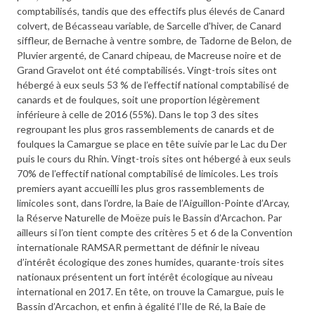
comptabilisés, tandis que des effectifs plus élevés de Canard
colvert, de Bécasseau variable, de Sarcelle d'hiver, de Canard
siffleur, de Bernache à ventre sombre, de Tadorne de Belon, de
Pluvier argenté, de Canard chipeau, de Macreuse noire et de
Grand Gravelot ont été comptabilisés. Vingt-trois sites ont
hébergé à eux seuls 53 % de l’effectif national comptabilisé de
canards et de foulques, soit une proportion légèrement
inférieure à celle de 2016 (55%). Dans le top 3 des sites
regroupant les plus gros rassemblements de canards et de
foulques la Camargue se place en tête suivie par le Lac du Der
puis le cours du Rhin. Vingt-trois sites ont hébergé à eux seuls
70% de l’effectif national comptabilisé de limicoles. Les trois
premiers ayant accueilli les plus gros rassemblements de
limicoles sont, dans l'ordre, la Baie de l’Aiguillon-Pointe d’Arcay,
la Réserve Naturelle de Moëze puis le Bassin d’Arcachon. Par
ailleurs si l’on tient compte des critères 5 et 6 de la Convention
internationale RAMSAR permettant de définir le niveau
d’intérêt écologique des zones humides, quarante-trois sites
nationaux présentent un fort intérêt écologique au niveau
international en 2017. En tête, on trouve la Camargue, puis le
Bassin d’Arcachon, et enfin à égalité l’Ile de Ré, la Baie de