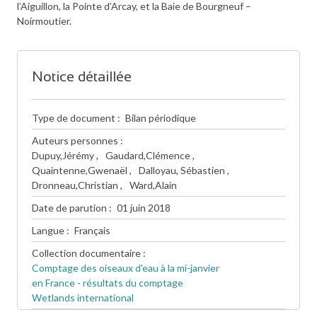
l’Aiguillon, la Pointe d’Arcay, et la Baie de Bourgneuf –
Noirmoutier.
Notice détaillée
Type de document
Bilan périodique
Auteurs personnes
Dupuy,Jérémy
Gaudard,Clémence
Quaintenne,Gwenaël
Dalloyau, Sébastien
Dronneau,Christian
Ward,Alain
Date de parution
01 juin 2018
Langue
Français
Collection documentaire
Comptage des oiseaux d'eau à la mi-janvier
en France - résultats du comptage
Wetlands international