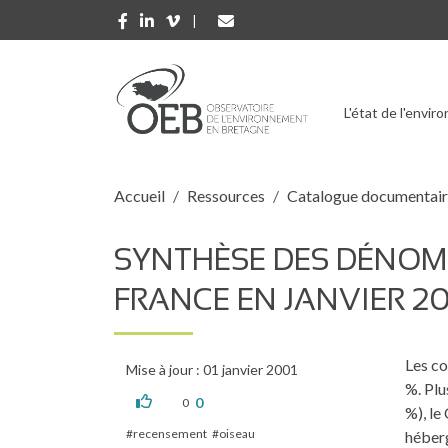
Aller au contenu principal
L'état de l'envi
Fil d'Ariane
Accueil
Ressources
Catalogue documentai
SYNTHÈSE DES DÉNOM
FRANCE EN JANVIER 2
Les co
Mise à jour : 01 janvier 2001
%. Plu
0
0
%), le
recensement
oiseau
héberg