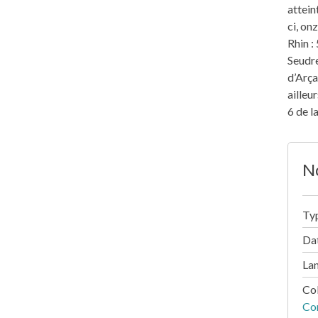
attein
ci, on
Rhin :
Seudre
d’Arça
ailleu
6 de l
No
Ty
Dat
La
Co
Com