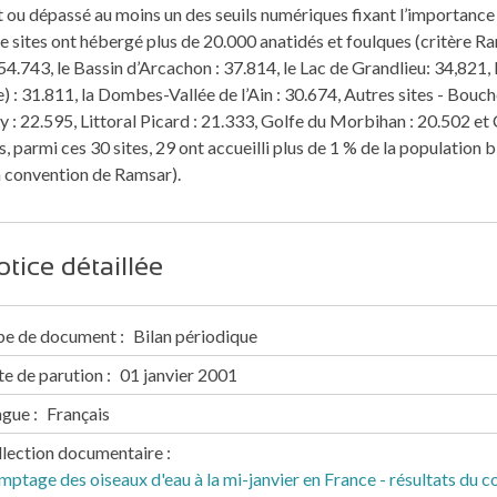
t ou dépassé au moins un des seuils numériques fixant l’importanc
ze sites ont hébergé plus de 20.000 anatidés et foulques (critère R
 54.743, le Bassin d’Arcachon : 37.814, le Lac de Grandlieu: 34,82
) : 31.811, la Dombes-Vallée de l’Ain : 30.674, Autres sites - Bouch
y : 22.595, Littoral Picard : 21.333, Golfe du Morbihan : 20.502 et
rs, parmi ces 30 sites, 29 ont accueilli plus de 1 % de la populatio
a convention de Ramsar).
tice détaillée
pe de document
Bilan périodique
e de parution
01 janvier 2001
ngue
Français
llection documentaire
ptage des oiseaux d'eau à la mi-janvier en France - résultats du