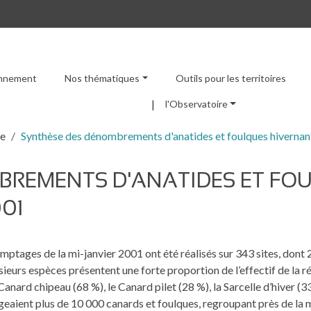
ronnement
Nos thématiques
Outils pour les territoires
Menu principal
l'Observatoire
re
Synthèse des dénombrements d'anatides et foulques hivernant
BREMENTS D'ANATIDES ET FO
001
mptages de la mi-janvier 2001 ont été réalisés sur 343 sites, dont 
sieurs espèces présentent une forte proportion de l’effectif de la
 Canard chipeau (68 %), le Canard pilet (28 %), la Sarcelle d’hiver (
eaient plus de 10 000 canards et foulques, regroupant près de la mo