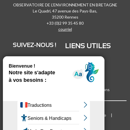
OBSERVATOIRE DE L'ENVIRONNEMENT EN BRETAGNE
Le Quadri, 47 avenue des Pays-Bas,
35200 Rennes
+33 (0)2 99 35 45 80
courriel
SUIVEZ-NOUS !
LIENS UTILES
LinkedIn
Recrutement
Vimeo
Marchés publics
Facebook
Espace presse
Inscrivez-vous à nos lettres d'informations
Bloc Menu footer
Mentions légales
Cookies
Plan du site
Accessibilité
Mode d'emploi du site