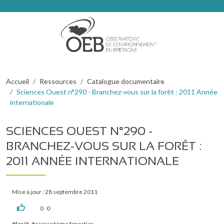
Aller au contenu principal
Fil d'Ariane
Accueil
Ressources
Catalogue documentaire
Sciences Ouest n°290 - Branchez-vous sur la forêt : 2011 Année
internationale
SCIENCES OUEST N°290 -
BRANCHEZ-VOUS SUR LA FORÊT :
2011 ANNÉE INTERNATIONALE
Mise à jour : 28 septembre 2011
0
0
forêt
ecosystème forestier