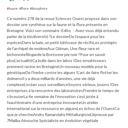
faune
flore
biosphère
Ce numéro 278 de la revue Sciences Ouest propose dans son
dossier une synthèse sur la faune et la flore présente en
Bretagne. Voici son sommaire :Edito : Avez-vous déjà entendu
parler de la biodiversité ?Le dossierDe l’espace pour les
espècesDans la baie, un petit bâtisseur de récifsLes protégés
de l’archipel de molèneAux Glénan, Une fleur rare et
bichonnéeRingarde la Bretonne pie noir ?Pour en savoir
plusL'actualitéÇa bulle dans les labos !Des envahisseurs
prennent racine en BretagneUn nouveau modèle pour la
génétiqueDe l’herbe contre les algues !L’art de faire flotter les
dolmensIl y a deux milliards d’années, une vie déjà
complexeL’océan sous surveillanceSoyons sérieux, jouons !Des
entreprises à la rencontre des laboratoiresPrendre le temps de
s’écouterLa 4e semaine de l’innovation s’est jetée à
l’eauItinéraire d’une entreprise innovanteUn atelier
international sur la ressource en alguesLes échos de l'OuestCe
que je chercheAndry Ramarolahy MétallurgisteL'épreuve par
7Malika Ainouche Spécialiste en évolution végétale