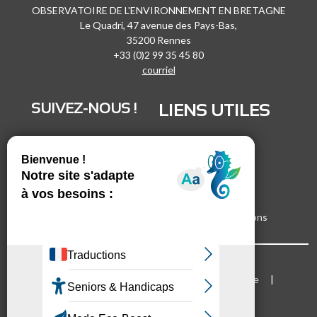
OBSERVATOIRE DE L'ENVIRONNEMENT EN BRETAGNE
Le Quadri, 47 avenue des Pays-Bas,
35200 Rennes
+33 (0)2 99 35 45 80
courriel
SUIVEZ-NOUS !
LIENS UTILES
LinkedIn
Recrutement
Vimeo
Marchés publics
Facebook
Espace presse
Inscrivez-vous à nos lettres d'informations
Bloc Menu footer
Mentions légales
Cookies
Plan du site
Accessibilité
Mode d'emploi du site