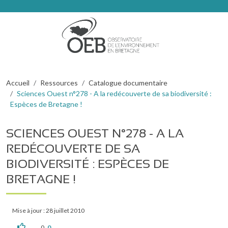
Aller au contenu principal
Fil d'Ariane
Accueil
Ressources
Catalogue documentaire
Sciences Ouest n°278 - A la redécouverte de sa biodiversité :
Espèces de Bretagne !
SCIENCES OUEST N°278 - A LA
REDÉCOUVERTE DE SA
BIODIVERSITÉ : ESPÈCES DE
BRETAGNE !
Mise à jour : 28 juillet 2010
0
0