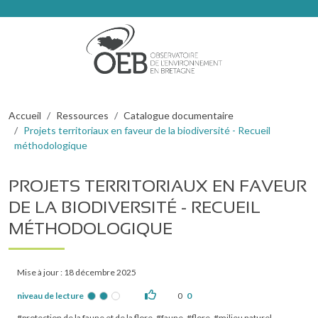
Aller au contenu principal
Fil d'Ariane
Accueil
Ressources
Catalogue documentaire
Projets territoriaux en faveur de la biodiversité - Recueil
méthodologique
PROJETS TERRITORIAUX EN FAVEUR
DE LA BIODIVERSITÉ - RECUEIL
MÉTHODOLOGIQUE
Mise à jour : 18 décembre 2025
niveau de lecture
0
0
protection de la faune et de la flore
faune
flore
milieu naturel