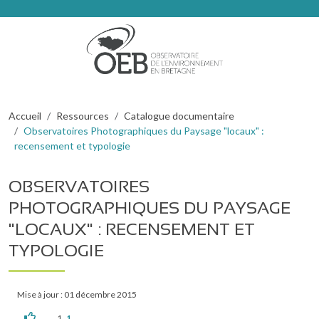
Aller au contenu principal
Fil d'Ariane
Accueil
Ressources
Catalogue documentaire
Observatoires Photographiques du Paysage "locaux" :
recensement et typologie
OBSERVATOIRES
PHOTOGRAPHIQUES DU PAYSAGE
"LOCAUX" : RECENSEMENT ET
TYPOLOGIE
Mise à jour : 01 décembre 2015
1
1