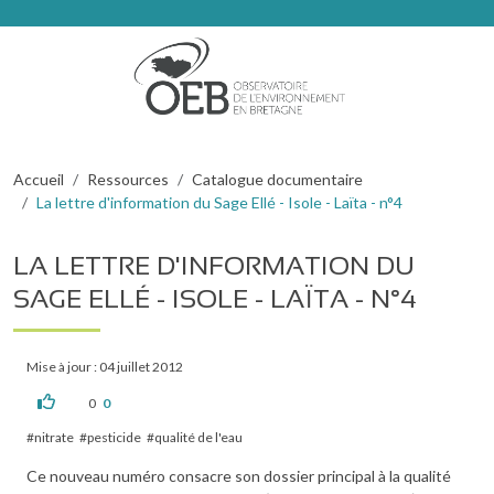
Aller au contenu principal
Fil d'Ariane
Accueil
Ressources
Catalogue documentaire
La lettre d'information du Sage Ellé - Isole - Laïta - n°4
LA LETTRE D'INFORMATION DU
SAGE ELLÉ - ISOLE - LAÏTA - N°4
Mise à jour : 04 juillet 2012
0
0
nitrate
pesticide
qualité de l'eau
Ce nouveau numéro consacre son dossier principal à la qualité