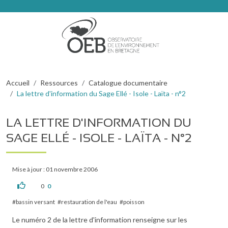
Aller au contenu principal
Fil d'Ariane
Accueil
Ressources
Catalogue documentaire
La lettre d'information du Sage Ellé - Isole - Laïta - n°2
LA LETTRE D'INFORMATION DU
SAGE ELLÉ - ISOLE - LAÏTA - N°2
Mise à jour : 01 novembre 2006
0
0
bassin versant
restauration de l'eau
poisson
Le numéro 2 de la lettre d'information renseigne sur les