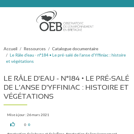
Aller au contenu principal
Fil d'Ariane
Accueil
Ressources
Catalogue documentaire
Le Râle d'eau - n°184 • Le pré-salé de l’anse d’Yffiniac : histoire
et végétations
LE RÂLE D'EAU - N°184 • LE PRÉ-SALÉ
DE L’ANSE D’YFFINIAC : HISTOIRE ET
VÉGÉTATIONS
Mise à jour : 26 mars 2021
0
0
protection de la faune et de la flore
protection de l'environnement