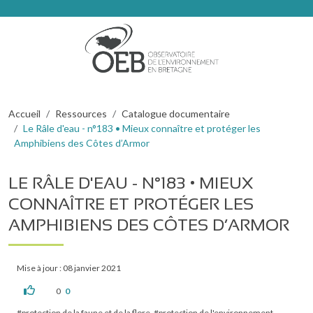
Aller au contenu principal
Fil d'Ariane
Accueil
Ressources
Catalogue documentaire
Le Râle d'eau - n°183 • Mieux connaître et protéger les
Amphibiens des Côtes d’Armor
LE RÂLE D'EAU - N°183 • MIEUX
CONNAÎTRE ET PROTÉGER LES
AMPHIBIENS DES CÔTES D’ARMOR
Mise à jour : 08 janvier 2021
0
0
protection de la faune et de la flore
protection de l'environnement