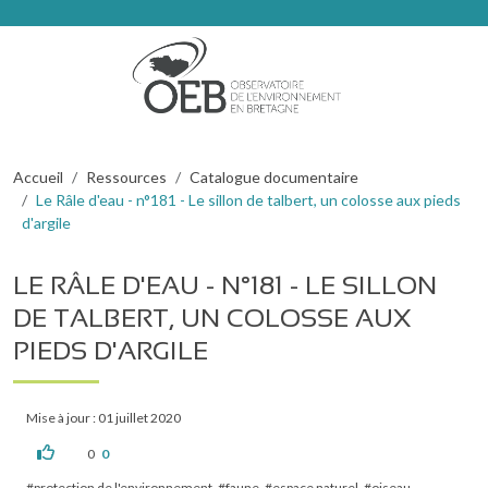
Aller au contenu principal
Fil d'Ariane
Accueil
Ressources
Catalogue documentaire
Le Râle d'eau - n°181 - Le sillon de talbert, un colosse aux pieds
d'argile
LE RÂLE D'EAU - N°181 - LE SILLON
DE TALBERT, UN COLOSSE AUX
PIEDS D'ARGILE
Mise à jour : 01 juillet 2020
0
0
protection de l'environnement
faune
espace naturel
oiseau