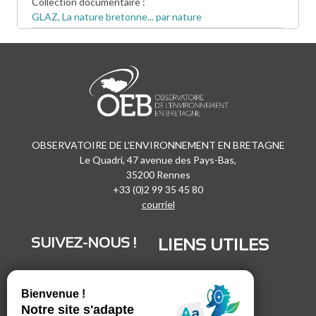
Collection documentaire
GLAZ, La nature bretonne... par nature
OBSERVATOIRE DE L'ENVIRONNEMENT EN BRETAGNE
Le Quadri, 47 avenue des Pays-Bas,
35200 Rennes
+33 (0)2 99 35 45 80
courriel
SUIVEZ-NOUS !
LIENS UTILES
LinkedIn
Recrutement
Vimeo
Marchés publics
Facebook
Espace presse