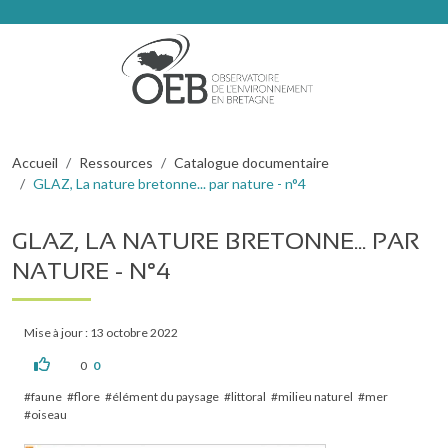
Aller au contenu principal
Fil d'Ariane
Accueil
Ressources
Catalogue documentaire
GLAZ, La nature bretonne... par nature - n°4
GLAZ, LA NATURE BRETONNE... PAR
NATURE - N°4
Mise à jour : 13 octobre 2022
0
0
faune
flore
élément du paysage
littoral
milieu naturel
mer
oiseau