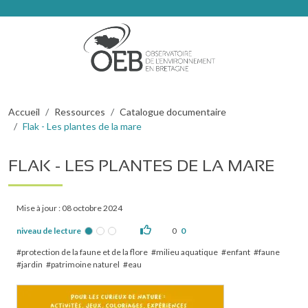
Aller au contenu principal
Fil d'Ariane
Accueil
Ressources
Catalogue documentaire
Flak - Les plantes de la mare
FLAK - LES PLANTES DE LA MARE
Mise à jour : 08 octobre 2024
niveau de lecture
0
0
protection de la faune et de la flore
milieu aquatique
enfant
faune
jardin
patrimoine naturel
eau