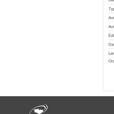
Ty
Au
Au
Édi
Dat
La
Or