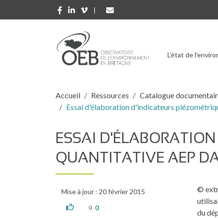
Aller au contenu principal
L'état de l'envi
Fil d'Ariane
Accueil
Ressources
Catalogue documentai
Essai d'élaboration d'indicateurs piézométri
ESSAI D'ÉLABORATION
QUANTITATIVE AEP D
© extr
Mise à jour : 20 février 2015
utilis
0
0
du dép