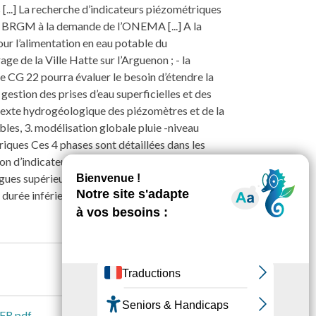
 [...] La recherche d’indicateurs piézométriques
u BRGM à la demande de l’ONEMA [...] A la
pour l’alimentation en eau potable du
age de la Ville Hatte sur l’Arguenon ; - la
 le CG 22 pourra évaluer le besoin d’étendre la
 gestion des prises d’eau superficielles et des
ontexte hydrogéologique des piézomètres et de la
les, 3. modélisation globale pluie -niveau
riques Ces 4 phases sont détaillées dans les
ition d’indicateurs piézométriques ont été
ues supérieures à 20 ans. La définition
 durée inférieure à 10 ans constitue donc un test
-FR.pdf