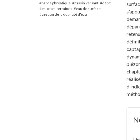
nappe phréatique
bassin versant
débit
surfac
eaux souterraines
eau de surface
s’appu
gestion de la quantité d'eau
demand
départ
retenu
défini
captag
dynami
piézom
chapit
réalis
d’indi
métho
No
Lie