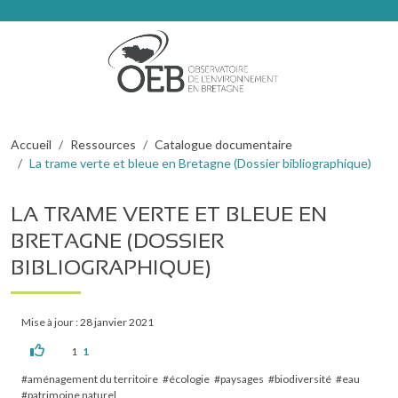
Aller au contenu principal
Fil d'Ariane
Accueil
Ressources
Catalogue documentaire
La trame verte et bleue en Bretagne (Dossier bibliographique)
LA TRAME VERTE ET BLEUE EN
BRETAGNE (DOSSIER
BIBLIOGRAPHIQUE)
Mise à jour : 28 janvier 2021
1
1
aménagement du territoire
écologie
paysages
biodiversité
eau
patrimoine naturel