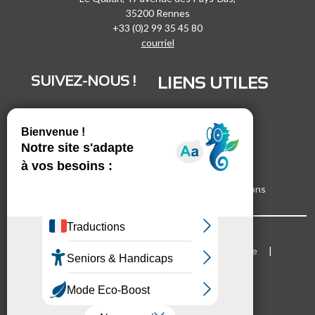
35200 Rennes
+33 (0)2 99 35 45 80
courriel
SUIVEZ-NOUS !
LIENS UTILES
LinkedIn
Recrutement
Vimeo
Marchés publics
Facebook
Espace presse
Inscrivez-vous à nos lettres d'informations
Bloc Menu footer
Mentions légales
Cookies
Plan du site
Accessibilité
Mode d'emploi du site