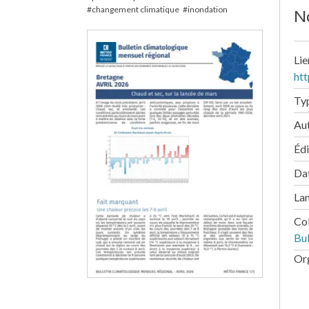
changement climatique
inondation
No
Lie
ht
Ty
Au
Édi
Dat
La
Co
Bul
Or