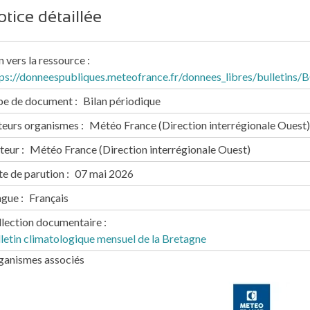
tice détaillée
n vers la ressource
tps://donneespubliques.meteofrance.fr/donnees_libres/bullet
pe de document
Bilan périodique
teurs organismes
Météo France (Direction interrégionale Ouest)
teur
Météo France (Direction interrégionale Ouest)
e de parution
07 mai 2026
ngue
Français
llection documentaire
letin climatologique mensuel de la Bretagne
ganismes associés