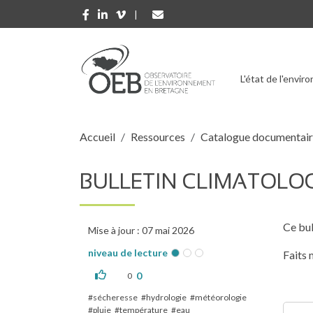
Aller au contenu principal
L'état de l'envi
Fil d'Ariane
Accueil
Ressources
Catalogue documentai
BULLETIN CLIMATOLOG
Ce bul
Mise à jour : 07 mai 2026
niveau de lecture
Faits 
0
0
sécheresse
hydrologie
météorologie
pluie
température
eau