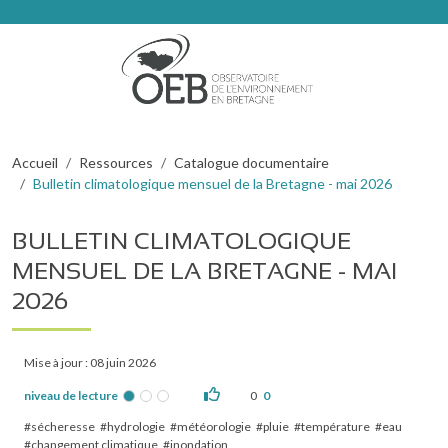
Aller au contenu principal
Fil d'Ariane
Accueil
Ressources
Catalogue documentaire
Bulletin climatologique mensuel de la Bretagne - mai 2026
BULLETIN CLIMATOLOGIQUE
MENSUEL DE LA BRETAGNE - MAI
2026
Mise à jour : 08 juin 2026
niveau de lecture
0
0
sécheresse
hydrologie
météorologie
pluie
température
eau
changement climatique
inondation