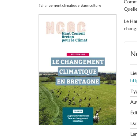
Commen
changement climatique
agriculture
Quelle
Le Hau
change
No
Lie
htt
Ty
Au
Édi
Dat
La