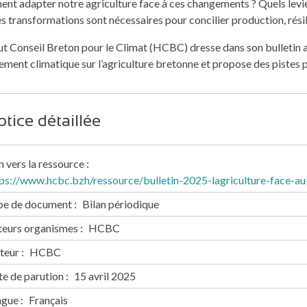
t adapter notre agriculture face à ces changements ? Quels levi
s transformations sont nécessaires pour concilier production, résil
t Conseil Breton pour le Climat (HCBC) dresse dans son bulletin an
ment climatique sur l’agriculture bretonne et propose des pistes p
tice détaillée
n vers la ressource
ps://www.hcbc.bzh/ressource/bulletin-2025-lagriculture-face-a
pe de document
Bilan périodique
teurs organismes
HCBC
teur
HCBC
e de parution
15 avril 2025
ngue
Français