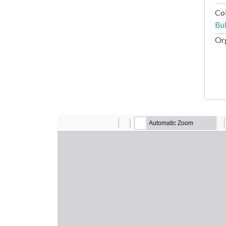
Co
Bul
Or