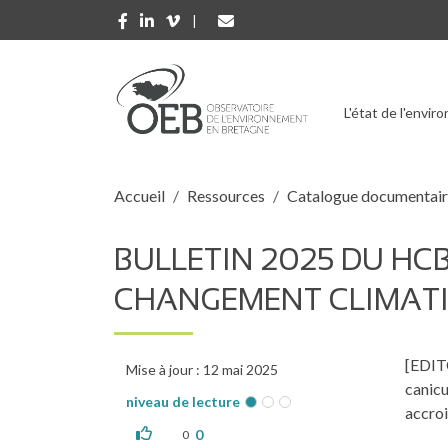
Aller au contenu principal
L'état de l'envi
Fil d'Ariane
Accueil
Ressources
Catalogue documentai
BULLETIN 2025 DU HCB
CHANGEMENT CLIMAT
[EDITO
Mise à jour : 12 mai 2025
canicu
niveau de lecture
accroi
0
0