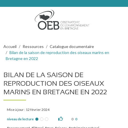
Aller au contenu principal
Fil d'Ariane
Accueil
Ressources
Catalogue documentaire
Bilan de la saison de reproduction des oiseaux marins en
Bretagne en 2022
BILAN DE LA SAISON DE
REPRODUCTION DES OISEAUX
MARINS EN BRETAGNE EN 2022
Mise à jour : 12 février 2024
niveau de lecture
0
0
recensement
littoral
mer
oiseau
patrimoine naturel