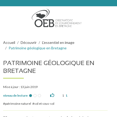
Aller au contenu principal
Fil d'Ariane
Accueil
Découvrir
L'essentiel en image
Patrimoine géologique en Bretagne
PATRIMOINE GÉOLOGIQUE EN
BRETAGNE
Mise à jour : 13 juin 2019
niveau de lecture
1
1
patrimoine naturel
sol et sous-sol