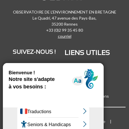
OBSERVATOIRE DE L'ENVIRONNEMENT EN BRETAGNE
Le Quadri, 47 avenue des Pays-Bas,
35200 Rennes
+33 (0)2 99 35 45 80
courriel
SUIVEZ-NOUS !
LIENS UTILES
LinkedIn
Recrutement
Vimeo
Marchés publics
Facebook
Espace presse
Inscrivez-vous à nos lettres d'informations
Bloc Menu footer
Mentions légales
Cookies
Plan du site